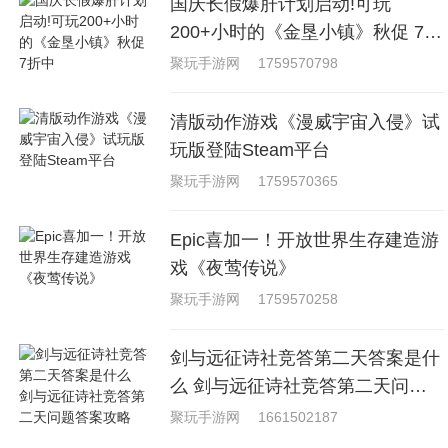
国庆长假爆肝计划启动!可玩
200+小时的《金垦小镇》秋促 7折
中
聚玩手游网
1759570798
清版动作游戏《漫威宇宙入侵》试
玩版登陆Steam平台
聚玩手游网
1759570365
Epic喜加一！开放世界生存建造游
戏《夜莺传说》
聚玩手游网
1759570258
剑与远征诗社竞答第二天答案是什
么 剑与远征诗社竞答第二天问题
答案攻略
聚玩手游网
1661502187