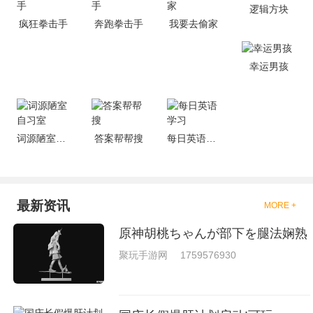
的有趣，也是相当的刺激的，游
逻辑方块
戏中是有一些不同的场景都是能
疯狂拳击手
奔跑拳击手
我要去偷家
够去进行体验的，我们也是能够
去刺激的进行对战的，小编现在
就是收集了一些有意思的拳击游
戏，相信你们一定会喜欢的。
幸运男孩
词源陋室自习室
答案帮帮搜
每日英语学习
最新资讯
MORE +
原神胡桃ちゃんが部下を腿法娴熟
聚玩手游网
1759576930