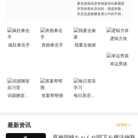
拳击游戏还是有很多的玩家都是
非常的喜欢尝试的，很是刺激，
并且也是能够发泄心中的不快
吧，现在市面上是有很多的类型
的拳击的游戏，这些游戏一般都
是一些格斗的游戏，其实是非常
的有趣，也是相当的刺激的，游
逻辑方块
戏中是有一些不同的场景都是能
疯狂拳击手
奔跑拳击手
我要去偷家
够去进行体验的，我们也是能够
去刺激的进行对战的，小编现在
就是收集了一些有意思的拳击游
戏，相信你们一定会喜欢的。
幸运男孩
词源陋室自习室
答案帮帮搜
每日英语学习
最新资讯
MORE +
原神胡桃ちゃんが部下を腿法娴熟