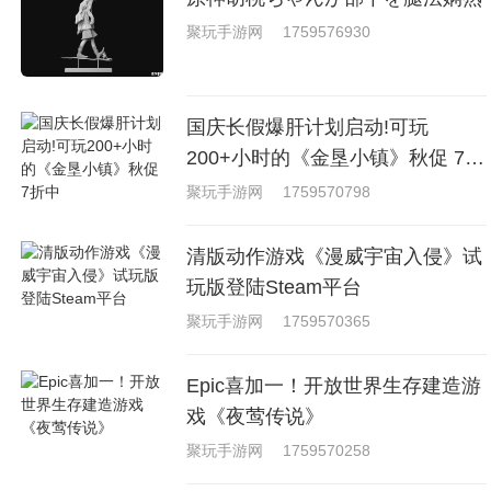
聚玩手游网
1759576930
国庆长假爆肝计划启动!可玩
200+小时的《金垦小镇》秋促 7折
中
聚玩手游网
1759570798
清版动作游戏《漫威宇宙入侵》试
玩版登陆Steam平台
聚玩手游网
1759570365
Epic喜加一！开放世界生存建造游
戏《夜莺传说》
聚玩手游网
1759570258