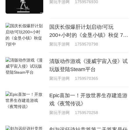
聚玩手游网
1759576930
国庆长假爆肝计划启动!可玩
200+小时的《金垦小镇》秋促 7折
中
聚玩手游网
1759570798
清版动作游戏《漫威宇宙入侵》试
玩版登陆Steam平台
聚玩手游网
1759570365
Epic喜加一！开放世界生存建造游
戏《夜莺传说》
聚玩手游网
1759570258
剑与远征诗社竞答第二天答案是什