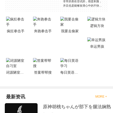
非常的喜欢尝试的，很是刺激，
并且也是能够发泄心中的不快
吧，现在市面上是有很多的类型
的拳击的游戏，这些游戏一般都
是一些格斗的游戏，其实是非常
的有趣，也是相当的刺激的，游
逻辑方块
戏中是有一些不同的场景都是能
疯狂拳击手
奔跑拳击手
我要去偷家
够去进行体验的，我们也是能够
去刺激的进行对战的，小编现在
就是收集了一些有意思的拳击游
戏，相信你们一定会喜欢的。
幸运男孩
词源陋室自习室
答案帮帮搜
每日英语学习
最新资讯
MORE +
原神胡桃ちゃんが部下を腿法娴熟