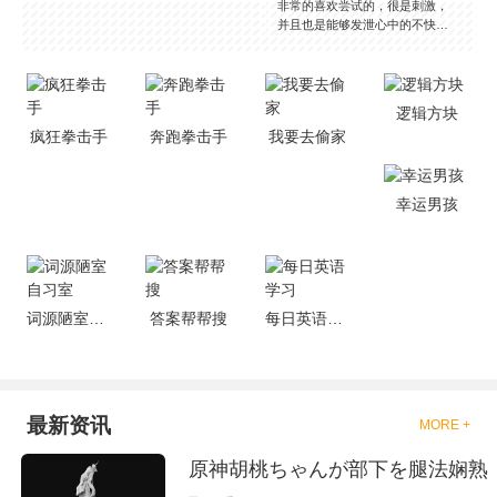
非常的喜欢尝试的，很是刺激，
并且也是能够发泄心中的不快
吧，现在市面上是有很多的类型
的拳击的游戏，这些游戏一般都
是一些格斗的游戏，其实是非常
的有趣，也是相当的刺激的，游
逻辑方块
戏中是有一些不同的场景都是能
疯狂拳击手
奔跑拳击手
我要去偷家
够去进行体验的，我们也是能够
去刺激的进行对战的，小编现在
就是收集了一些有意思的拳击游
戏，相信你们一定会喜欢的。
幸运男孩
词源陋室自习室
答案帮帮搜
每日英语学习
最新资讯
MORE +
原神胡桃ちゃんが部下を腿法娴熟