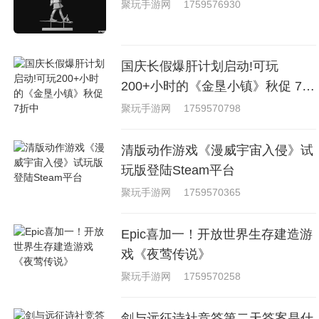
聚玩手游网
1759576930
国庆长假爆肝计划启动!可玩
200+小时的《金垦小镇》秋促 7折
中
聚玩手游网
1759570798
清版动作游戏《漫威宇宙入侵》试
玩版登陆Steam平台
聚玩手游网
1759570365
Epic喜加一！开放世界生存建造游
戏《夜莺传说》
聚玩手游网
1759570258
剑与远征诗社竞答第二天答案是什