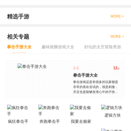
精选手游
MORE +
相关专题
MORE +
拳击手游大全
趣味烧脑游戏大全
好玩的太空冒险类游
12
款
拳击手游大全
拳击游戏还是有很多的玩家都是
非常的喜欢尝试的，很是刺激，
并且也是能够发泄心中的不快
吧，现在市面上是有很多的类型
的拳击的游戏，这些游戏一般都
是一些格斗的游戏，其实是非常
的有趣，也是相当的刺激的，游
逻辑方块
戏中是有一些不同的场景都是能
疯狂拳击手
奔跑拳击手
我要去偷家
够去进行体验的，我们也是能够
去刺激的进行对战的，小编现在