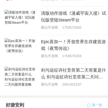
清版动作游戏《漫威宇宙入侵》试
玩版登陆Steam平台
聚玩手游网
1759570365
Epic喜加一！开放世界生存建造游
戏《夜莺传说》
聚玩手游网
1759570258
剑与远征诗社竞答第二天答案是什
么 剑与远征诗社竞答第二天问题
答案攻略
聚玩手游网
1661502187
好游安利
换一换