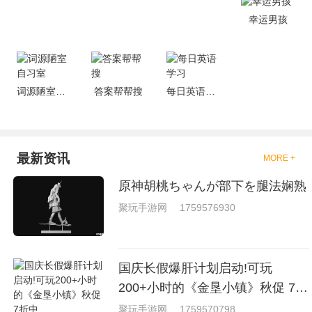
就是收集了一些有意思的拳击游
戏，相信你们一定会喜欢的。
幸运男孩
词源陋室自习室
答案帮帮搜
每日英语学习
最新资讯
MORE +
原神胡桃ちゃんが部下を腿法娴熟
聚玩手游网
1759576930
国庆长假爆肝计划启动!可玩
200+小时的《金垦小镇》秋促 7折
中
聚玩手游网
1759570798