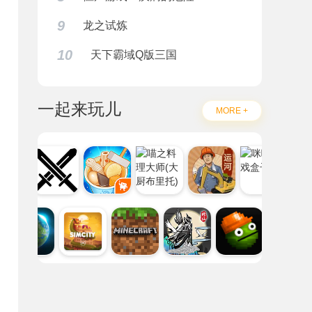
9
龙之试炼
10
天下霸域Q版三国
一起来玩儿
MORE +