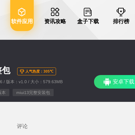
软件应用
资讯攻略
盒子下载
排行榜
整包
人气热度：305℃
安卓下载
6 / 版本：v1.0 / 大小：579.63MB
版本
miui13完整安装包
评论