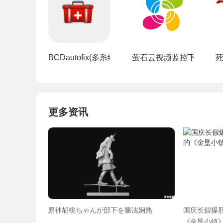
BCDautofix(多系统启动引导修复工具)
萤石云视频监控下载手机版
更多资讯
原神胡桃ちゃんが部下を腿法娴熟
国庆长假爆肝
《金垦小镇》