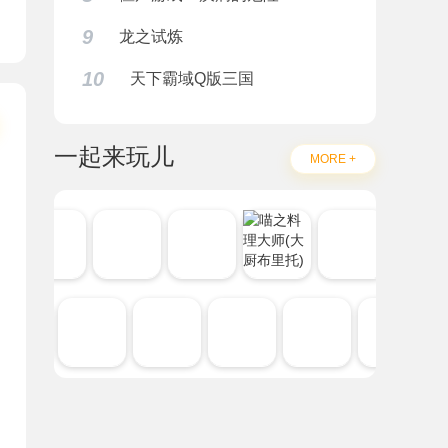
9
龙之试炼
10
天下霸域Q版三国
一起来玩儿
MORE +