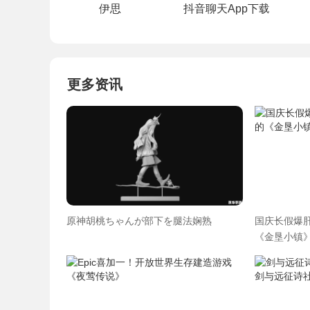
伊思
抖音聊天App下载
更多资讯
原神胡桃ちゃんが部下を腿法娴熟
国庆长假爆肝
《金垦小镇》