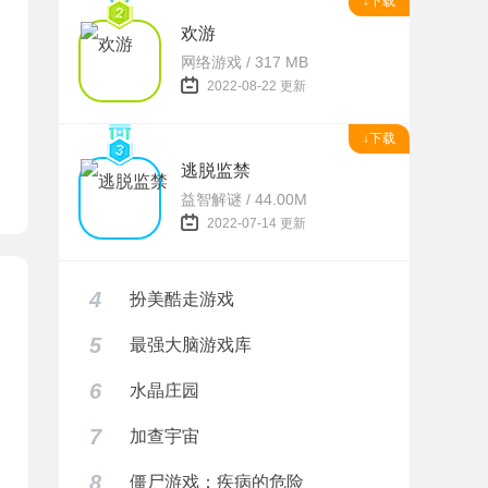
↓下载
欢游
题
网络游戏 / 317 MB
2022-08-22 更新
↓下载
逃脱监禁
益智解谜 / 44.00M
2022-07-14 更新
4
扮美酷走游戏
5
最强大脑游戏库
6
水晶庄园
7
加查宇宙
8
僵尸游戏：疾病的危险