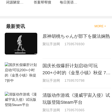
词源陋室自习室
答案帮帮搜
每日英语学习
最新资讯
MORE +
原神胡桃ちゃんが部下を腿法娴熟
聚玩手游网
1759576930
国庆长假爆肝计划启动!可玩
200+小时的《金垦小镇》秋促 7折
中
聚玩手游网
1759570798
清版动作游戏《漫威宇宙入侵》试
玩版登陆Steam平台
聚玩手游网
1759570365