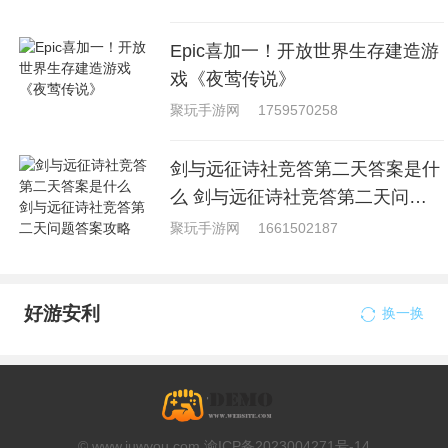
Epic喜加一！开放世界生存建造游
戏《夜莺传说》
聚玩手游网
1759570258
剑与远征诗社竞答第二天答案是什
么 剑与远征诗社竞答第二天问题
答案攻略
聚玩手游网
1661502187
好游安利
换一换
© www.juwyou.com 渝ICP备2023004271号-14