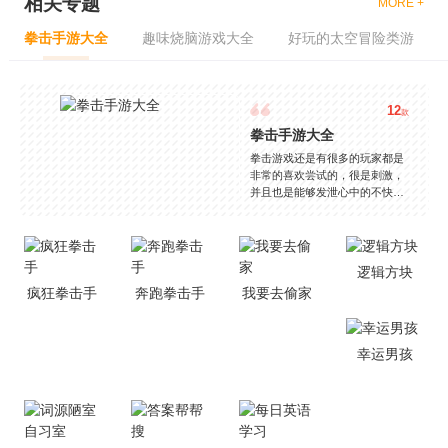
相关专题
MORE +
拳击手游大全
趣味烧脑游戏大全
好玩的太空冒险类游
12
款
拳击手游大全
拳击游戏还是有很多的玩家都是
非常的喜欢尝试的，很是刺激，
并且也是能够发泄心中的不快
吧，现在市面上是有很多的类型
的拳击的游戏，这些游戏一般都
是一些格斗的游戏，其实是非常
的有趣，也是相当的刺激的，游
逻辑方块
戏中是有一些不同的场景都是能
疯狂拳击手
奔跑拳击手
我要去偷家
够去进行体验的，我们也是能够
去刺激的进行对战的，小编现在
就是收集了一些有意思的拳击游
戏，相信你们一定会喜欢的。
幸运男孩