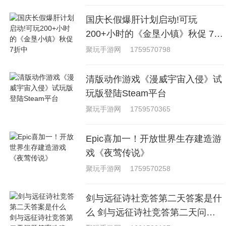
国庆长假爆肝计划启动!可玩
200+小时的《金垦小镇》秋促 7折
中
聚玩手游网
1759570798
清版动作游戏《漫威宇宙入侵》试
玩版登陆Steam平台
聚玩手游网
1759570365
Epic喜加一！开放世界生存建造游
戏《夜莺传说》
聚玩手游网
1759570258
剑与远征诗社竞答第二天答案是什
么 剑与远征诗社竞答第二天问题