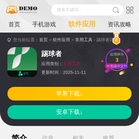
搜索关键词...
软件应用
首页
手机游戏
资讯攻略
您当前位置：
首页
>
软件应用
>
常用工具
- 踢球者详情
踢球者
应用评分
3
应用类别：
常用工具
简体中文
更新时间：2025-11-11
6℃
苹果下载↓
安卓下载↓
简介
信息
相关
推荐