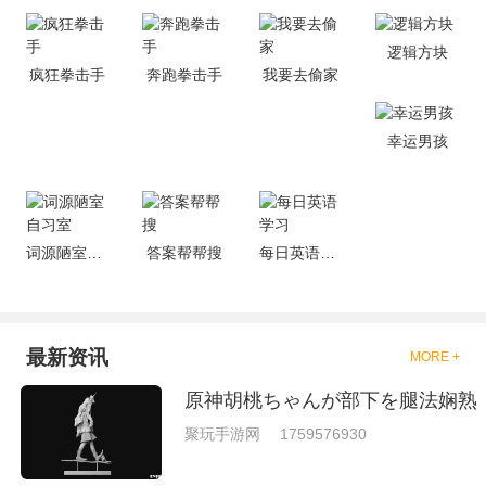
的拳击的游戏，这些游戏一般都
是一些格斗的游戏，其实是非常
的有趣，也是相当的刺激的，游
逻辑方块
戏中是有一些不同的场景都是能
疯狂拳击手
奔跑拳击手
我要去偷家
够去进行体验的，我们也是能够
去刺激的进行对战的，小编现在
就是收集了一些有意思的拳击游
戏，相信你们一定会喜欢的。
幸运男孩
词源陋室自习室
答案帮帮搜
每日英语学习
最新资讯
MORE +
原神胡桃ちゃんが部下を腿法娴熟
聚玩手游网
1759576930