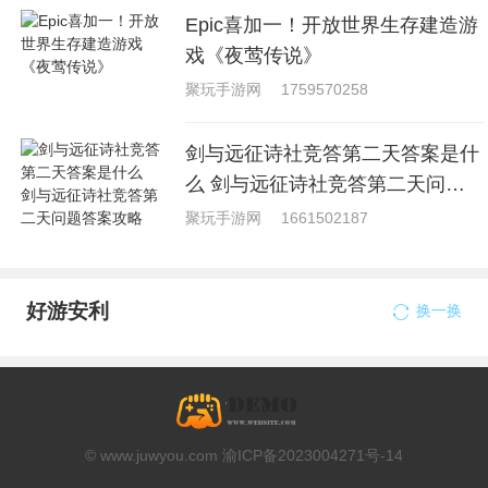
Epic喜加一！开放世界生存建造游
戏《夜莺传说》
聚玩手游网
1759570258
剑与远征诗社竞答第二天答案是什
么 剑与远征诗社竞答第二天问题
答案攻略
聚玩手游网
1661502187
好游安利
换一换
© www.juwyou.com 渝ICP备2023004271号-14