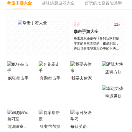
拳击手游大全
趣味烧脑游戏大全
好玩的太空冒险类游
12
款
拳击手游大全
拳击游戏还是有很多的玩家都是
非常的喜欢尝试的，很是刺激，
并且也是能够发泄心中的不快
吧，现在市面上是有很多的类型
的拳击的游戏，这些游戏一般都
是一些格斗的游戏，其实是非常
的有趣，也是相当的刺激的，游
逻辑方块
戏中是有一些不同的场景都是能
疯狂拳击手
奔跑拳击手
我要去偷家
够去进行体验的，我们也是能够
去刺激的进行对战的，小编现在
就是收集了一些有意思的拳击游
戏，相信你们一定会喜欢的。
幸运男孩
词源陋室自习室
答案帮帮搜
每日英语学习