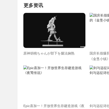
更多资讯
原神胡桃ちゃんが部下を腿法娴熟
国庆长假爆肝
《金垦小镇》
Epic喜加一！开放世界生存建造游戏《夜
剑与远征诗