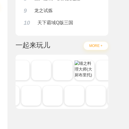
9
龙之试炼
10
天下霸域Q版三国
一起来玩儿
MORE +