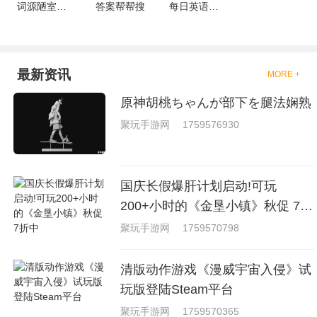
词源陋室自习室
答案帮帮搜
每日英语学习
最新资讯
MORE +
原神胡桃ちゃんが部下を腿法娴熟
聚玩手游网
1759576930
国庆长假爆肝计划启动!可玩
200+小时的《金垦小镇》秋促 7折
中
聚玩手游网
1759570798
清版动作游戏《漫威宇宙入侵》试
玩版登陆Steam平台
聚玩手游网
1759570365