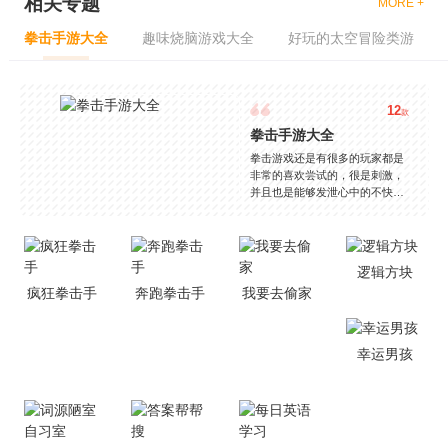
相关专题
MORE +
拳击手游大全
趣味烧脑游戏大全
好玩的太空冒险类游
12
款
拳击手游大全
拳击游戏还是有很多的玩家都是
非常的喜欢尝试的，很是刺激，
并且也是能够发泄心中的不快
吧，现在市面上是有很多的类型
的拳击的游戏，这些游戏一般都
是一些格斗的游戏，其实是非常
的有趣，也是相当的刺激的，游
逻辑方块
戏中是有一些不同的场景都是能
疯狂拳击手
奔跑拳击手
我要去偷家
够去进行体验的，我们也是能够
去刺激的进行对战的，小编现在
就是收集了一些有意思的拳击游
戏，相信你们一定会喜欢的。
幸运男孩