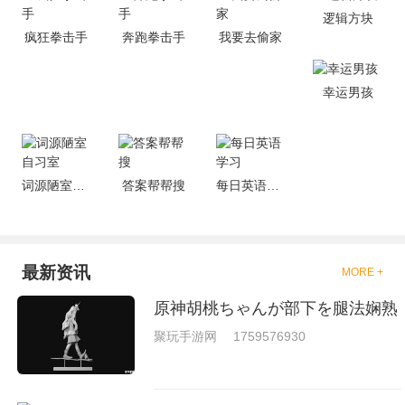
的有趣，也是相当的刺激的，游
逻辑方块
戏中是有一些不同的场景都是能
疯狂拳击手
奔跑拳击手
我要去偷家
够去进行体验的，我们也是能够
去刺激的进行对战的，小编现在
就是收集了一些有意思的拳击游
戏，相信你们一定会喜欢的。
幸运男孩
词源陋室自习室
答案帮帮搜
每日英语学习
最新资讯
MORE +
原神胡桃ちゃんが部下を腿法娴熟
聚玩手游网
1759576930