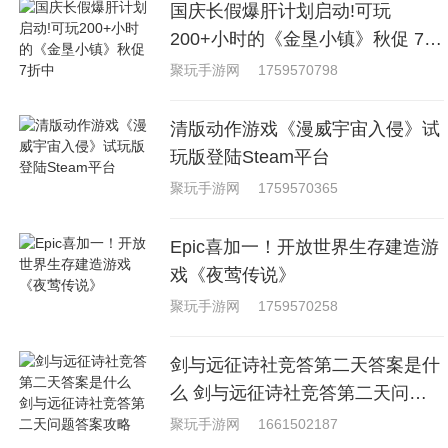
国庆长假爆肝计划启动!可玩
200+小时的《金垦小镇》秋促 7折
中
聚玩手游网
1759570798
清版动作游戏《漫威宇宙入侵》试
玩版登陆Steam平台
聚玩手游网
1759570365
Epic喜加一！开放世界生存建造游
戏《夜莺传说》
聚玩手游网
1759570258
剑与远征诗社竞答第二天答案是什
么 剑与远征诗社竞答第二天问题
答案攻略
聚玩手游网
1661502187