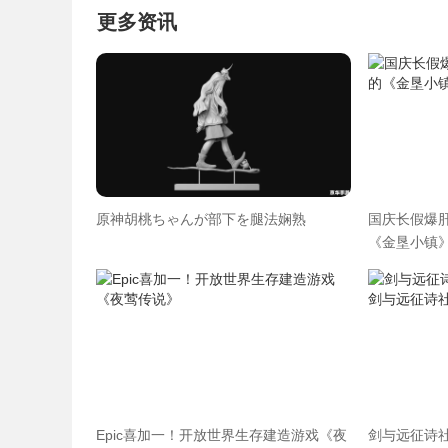
更多资讯
原神胡桃ちゃんが部下を腿法娴熟
国庆长假爆肝
《金垦小镇》
Epic喜加一！开放世界生存建造游戏《夜
剑与远征诗