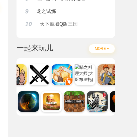
9
龙之试炼
10
天下霸域Q版三国
一起来玩儿
MORE +