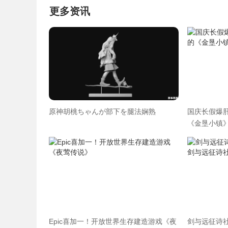
更多资讯
原神胡桃ちゃんが部下を腿法娴熟
国庆长假爆肝
《金垦小镇》
Epic喜加一！开放世界生存建造游戏《夜
剑与远征诗