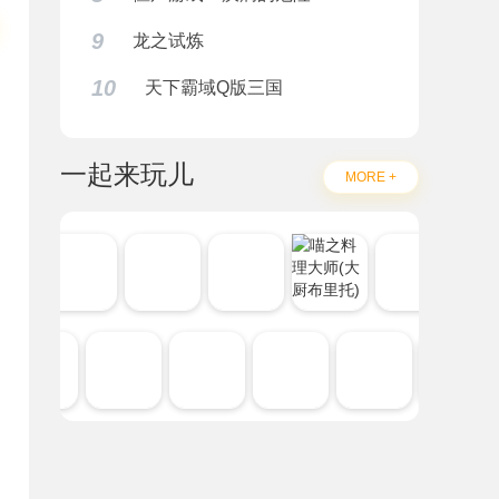
9
龙之试炼
10
天下霸域Q版三国
一起来玩儿
MORE +