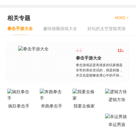
相关专题
MORE +
拳击手游大全
趣味烧脑游戏大全
好玩的太空冒险类游
12
款
拳击手游大全
拳击游戏还是有很多的玩家都是
非常的喜欢尝试的，很是刺激，
并且也是能够发泄心中的不快
吧，现在市面上是有很多的类型
的拳击的游戏，这些游戏一般都
是一些格斗的游戏，其实是非常
的有趣，也是相当的刺激的，游
逻辑方块
戏中是有一些不同的场景都是能
疯狂拳击手
奔跑拳击手
我要去偷家
够去进行体验的，我们也是能够
去刺激的进行对战的，小编现在
就是收集了一些有意思的拳击游
戏，相信你们一定会喜欢的。
幸运男孩