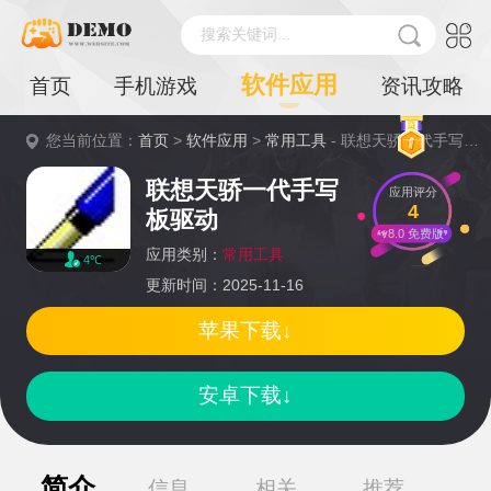
搜索关键词...
软件应用
首页
手机游戏
资讯攻略
您当前位置：
首页
>
软件应用
>
常用工具
- 联想天骄一代手写板驱动详情
联想天骄一代手写
应用评分
4
板驱动
v8.0 免费版
应用类别：
常用工具
4℃
更新时间：2025-11-16
苹果下载↓
安卓下载↓
简介
信息
相关
推荐