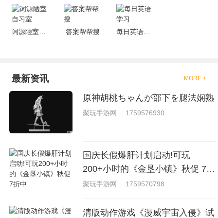
词源陋室自习室
答案帮帮搜
每日英语学习
最新资讯
MORE +
原神胡桃ちゃんが部下を腿法娴熟
聚玩手游网
1759576930
国庆长假爆肝计划启动!可玩
200+小时的《金垦小镇》秋促 7折
中
聚玩手游网
1759570798
清版动作游戏《漫威宇宙入侵》试