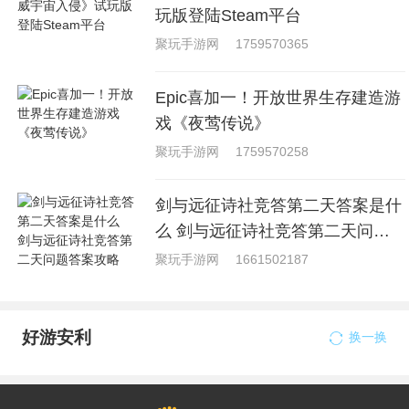
玩版登陆Steam平台
聚玩手游网
1759570365
Epic喜加一！开放世界生存建造游
戏《夜莺传说》
聚玩手游网
1759570258
剑与远征诗社竞答第二天答案是什
么 剑与远征诗社竞答第二天问题
答案攻略
聚玩手游网
1661502187
好游安利
换一换