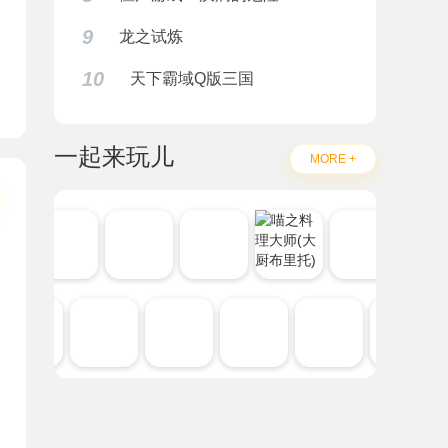
9
龙之试炼
10
天下霸域Q版三国
下载
一起来玩儿
MORE +