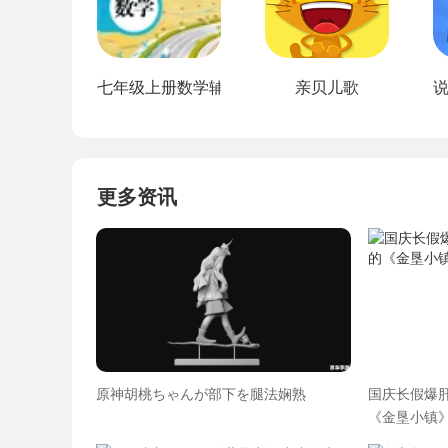
七年级上册数学辅导
亲贝儿歌
更多资讯
原神胡桃ちゃんが部下を腿法娴熟
国庆长假爆肝
《金垦小镇》