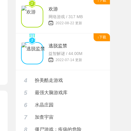
↓下载
欢游
网络游戏 / 317 MB
2022-08-22 更新
题
↓下载
逃脱监禁
益智解谜 / 44.00M
2022-07-14 更新
4
扮美酷走游戏
5
最强大脑游戏库
6
水晶庄园
7
加查宇宙
8
僵尸游戏：疾病的危险