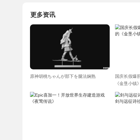
更多资讯
原神胡桃ちゃんが部下を腿法娴熟
国庆长假爆肝
《金垦小镇》