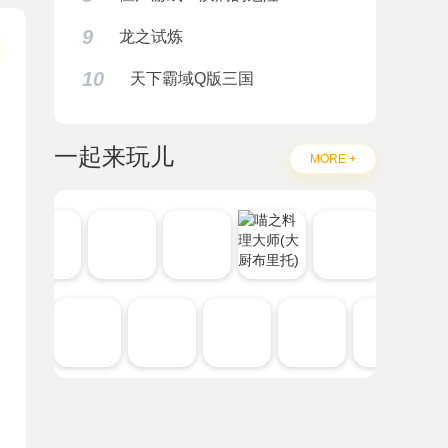
9
龙之试炼
10
天下霸域Q版三国
一起来玩儿
MORE +