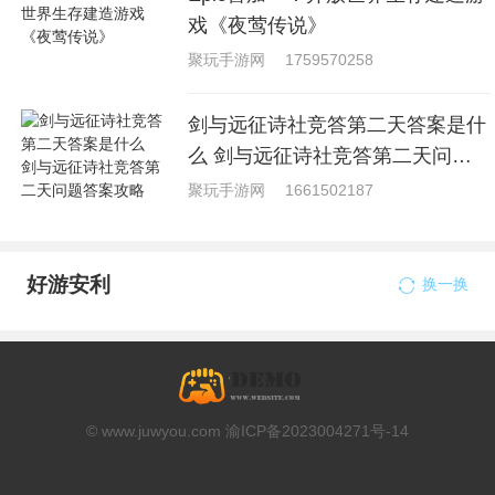
戏《夜莺传说》
聚玩手游网
1759570258
剑与远征诗社竞答第二天答案是什
么 剑与远征诗社竞答第二天问题
答案攻略
聚玩手游网
1661502187
好游安利
换一换
© www.juwyou.com 渝ICP备2023004271号-14