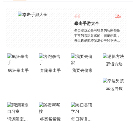
12
款
拳击手游大全
拳击游戏还是有很多的玩家都是
非常的喜欢尝试的，很是刺激，
并且也是能够发泄心中的不快
吧，现在市面上是有很多的类型
的拳击的游戏，这些游戏一般都
是一些格斗的游戏，其实是非常
的有趣，也是相当的刺激的，游
逻辑方块
戏中是有一些不同的场景都是能
疯狂拳击手
奔跑拳击手
我要去偷家
够去进行体验的，我们也是能够
去刺激的进行对战的，小编现在
就是收集了一些有意思的拳击游
戏，相信你们一定会喜欢的。
幸运男孩
词源陋室自习室
答案帮帮搜
每日英语学习