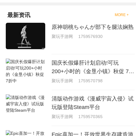
最新资讯
MORE +
原神胡桃ちゃんが部下を腿法娴熟
聚玩手游网
1759576930
国庆长假爆肝计划启动!可玩
200+小时的《金垦小镇》秋促 7折
中
聚玩手游网
1759570798
清版动作游戏《漫威宇宙入侵》试
玩版登陆Steam平台
聚玩手游网
1759570365
Epic喜加一！开放世界生存建造游