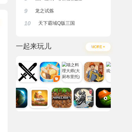
9
龙之试炼
10
天下霸域Q版三国
一起来玩儿
MORE +