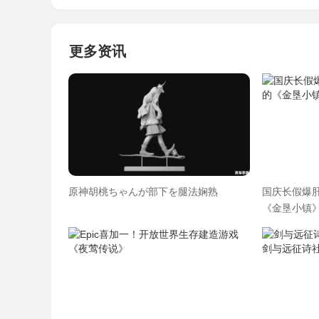
更多资讯
原神胡桃ちゃんが部下を腿法娴熟
国庆长假爆肝
《金垦小镇》