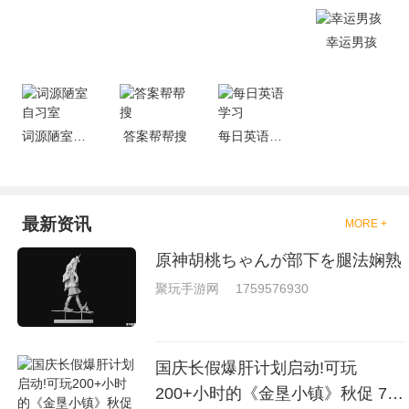
去刺激的进行对战的，小编现在
就是收集了一些有意思的拳击游
戏，相信你们一定会喜欢的。
幸运男孩
词源陋室自习室
答案帮帮搜
每日英语学习
最新资讯
MORE +
原神胡桃ちゃんが部下を腿法娴熟
聚玩手游网
1759576930
国庆长假爆肝计划启动!可玩
200+小时的《金垦小镇》秋促 7折