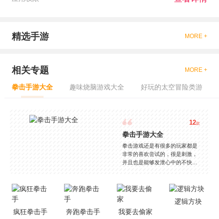
精选手游
MORE +
相关专题
MORE +
拳击手游大全
趣味烧脑游戏大全
好玩的太空冒险类游
12
款
拳击手游大全
拳击游戏还是有很多的玩家都是
非常的喜欢尝试的，很是刺激，
并且也是能够发泄心中的不快
吧，现在市面上是有很多的类型
的拳击的游戏，这些游戏一般都
是一些格斗的游戏，其实是非常
的有趣，也是相当的刺激的，游
逻辑方块
戏中是有一些不同的场景都是能
疯狂拳击手
奔跑拳击手
我要去偷家
够去进行体验的，我们也是能够