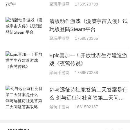
中
聚玩手游网
1759570798
清版动作游戏《漫威宇宙入侵》试
玩版登陆Steam平台
聚玩手游网
1759570365
Epic喜加一！开放世界生存建造游
戏《夜莺传说》
聚玩手游网
1759570258
剑与远征诗社竞答第二天答案是什
么 剑与远征诗社竞答第二天问题
答案攻略
聚玩手游网
1661502187