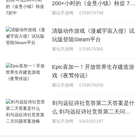
200+小时的《金垦小镇》秋促 7折
中
聚玩手游网
1759570798
清版动作游戏《漫威宇宙入侵》试
玩版登陆Steam平台
聚玩手游网
1759570365
Epic喜加一！开放世界生存建造游
戏《夜莺传说》
聚玩手游网
1759570258
剑与远征诗社竞答第二天答案是什
么 剑与远征诗社竞答第二天问题
答案攻略
聚玩手游网
1661502187