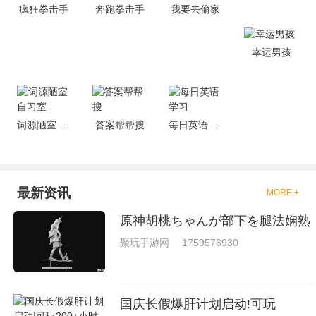
疯狂拳击手
奔跑拳击手
我要去偷家
够去进行体验的，我们也是能够
去刺激的进行对战的，小编现在
就是收集了一些有意思的拳击游
戏，相信你们一定会喜欢的。
幸运男孩
词源陋室自习室
答案帮帮搜
每日英语学习
最新资讯
MORE +
原神胡桃ちゃんが部下を腿法娴熟
聚玩手游网
1759576930
国庆长假爆肝计划启动!可玩