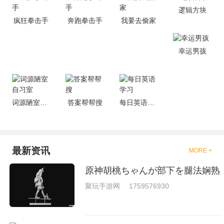
的有趣，也是相当的刺激的，游
逻辑方块
戏中是有一些不同的场景都是能
疯狂拳击手
奔跑拳击手
我要去偷家
够去进行体验的，我们也是能够
去刺激的进行对战的，小编现在
就是收集了一些有意思的拳击游
戏，相信你们一定会喜欢的。
幸运男孩
词源陋室自习室
答案帮帮搜
每日英语学习
最新资讯
MORE +
原神胡桃ちゃんが部下を腿法娴熟
聚玩手游网
1759576930