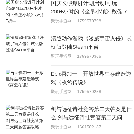
国庆长假爆肝计划启动!可玩
200+小时的《金垦小镇》秋促 7折
中
聚玩手游网
1759570798
清版动作游戏《漫威宇宙入侵》试
玩版登陆Steam平台
聚玩手游网
1759570365
Epic喜加一！开放世界生存建造游
戏《夜莺传说》
聚玩手游网
1759570258
剑与远征诗社竞答第二天答案是什
么 剑与远征诗社竞答第二天问题
答案攻略
聚玩手游网
1661502187