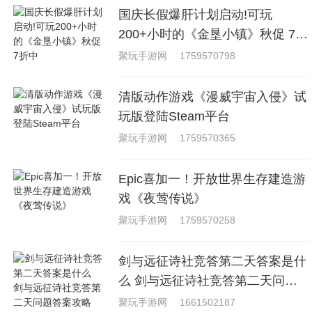
国庆长假爆肝计划启动!可玩
200+小时的《金垦小镇》秋促 7折
中
聚玩手游网
1759570798
清版动作游戏《漫威宇宙入侵》试
玩版登陆Steam平台
聚玩手游网
1759570365
Epic喜加一！开放世界生存建造游
戏《夜莺传说》
聚玩手游网
1759570258
剑与远征诗社竞答第二天答案是什
么 剑与远征诗社竞答第二天问题
答案攻略
聚玩手游网
1661502187