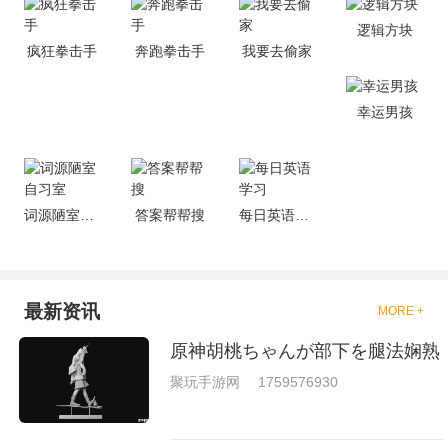
是一些格斗的游戏，其实是非常
的有趣，也是相当的刺激的，游
逻辑方块
戏中是有一些不同的场景都是能
疯狂拳击手
奔跑拳击手
我要去偷家
够去进行体验的，我们也是能够
去刺激的进行对战的，小编现在
就是收集了一些有意思的拳击游
戏，相信你们一定会喜欢的。
幸运男孩
词源陋室自习室
答案帮帮搜
每日英语学习
最新资讯
MORE +
原神胡桃ちゃんが部下を腿法娴熟
聚玩手游网
1759576930