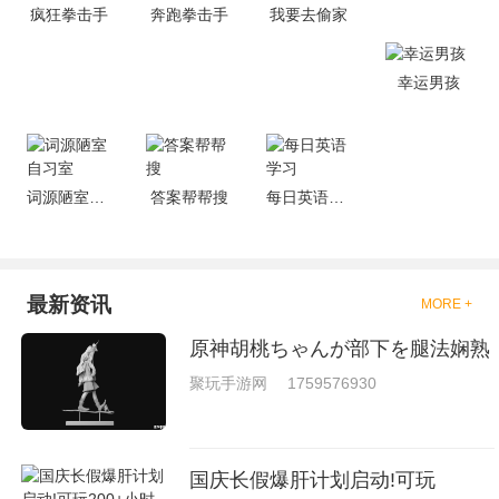
疯狂拳击手
奔跑拳击手
我要去偷家
够去进行体验的，我们也是能够
去刺激的进行对战的，小编现在
就是收集了一些有意思的拳击游
戏，相信你们一定会喜欢的。
幸运男孩
词源陋室自习室
答案帮帮搜
每日英语学习
最新资讯
MORE +
原神胡桃ちゃんが部下を腿法娴熟
聚玩手游网
1759576930
国庆长假爆肝计划启动!可玩