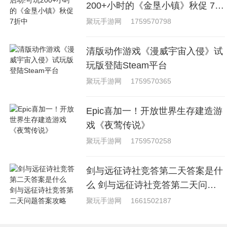
200+小时的《金垦小镇》秋促 7折
中
聚玩手游网
1759570798
清版动作游戏《漫威宇宙入侵》试
玩版登陆Steam平台
聚玩手游网
1759570365
Epic喜加一！开放世界生存建造游
戏《夜莺传说》
聚玩手游网
1759570258
剑与远征诗社竞答第二天答案是什
么 剑与远征诗社竞答第二天问题
答案攻略
聚玩手游网
1661502187