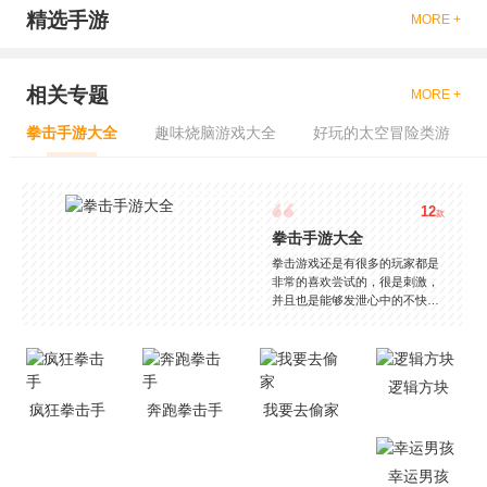
精选手游
MORE +
相关专题
MORE +
拳击手游大全
趣味烧脑游戏大全
好玩的太空冒险类游
12
款
拳击手游大全
拳击游戏还是有很多的玩家都是
非常的喜欢尝试的，很是刺激，
并且也是能够发泄心中的不快
吧，现在市面上是有很多的类型
的拳击的游戏，这些游戏一般都
是一些格斗的游戏，其实是非常
的有趣，也是相当的刺激的，游
逻辑方块
戏中是有一些不同的场景都是能
疯狂拳击手
奔跑拳击手
我要去偷家
够去进行体验的，我们也是能够
去刺激的进行对战的，小编现在
就是收集了一些有意思的拳击游
戏，相信你们一定会喜欢的。
幸运男孩