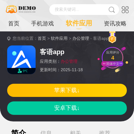
搜索关键词...
软件应用
首页
手机游戏
资讯攻略
您当前位置：
首页
>
软件应用
>
办公管理
- 客语app详情
客语app
应用评分
4
应用类别：
办公管理
简体中文
更新时间：2025-11-18
9℃
苹果下载↓
安卓下载↓
简介
信息
相关
推荐