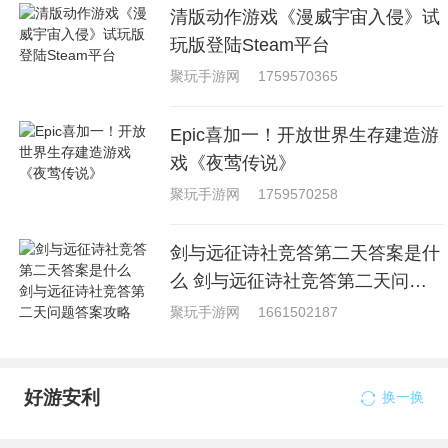
清版动作游戏《漫威宇宙入侵》试
玩版登陆Steam平台
聚玩手游网
1759570365
Epic喜加一！开放世界生存建造游
戏《夜莺传说》
聚玩手游网
1759570258
剑与远征诗社竞答第二天答案是什
么 剑与远征诗社竞答第二天问题
答案攻略
聚玩手游网
1661502187
好游安利
换一换