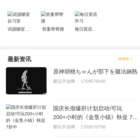
词源陋室自习室
答案帮帮搜
每日英语学习
最新资讯
MORE +
原神胡桃ちゃんが部下を腿法娴熟
聚玩手游网
1759576930
国庆长假爆肝计划启动!可玩
200+小时的《金垦小镇》秋促 7折
中
聚玩手游网
1759570798