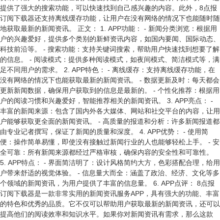
提供了强大的搜索功能，可以快速找到自己感兴趣的内容。此外，8点报
订阅下载器还支持离线缓存功能，让用户在没有网络的情况下也能随时随
地获取最新的新闻资讯。 正文： 1. APP功能： - 新闻分类浏览：根据用
户的兴趣爱好，提供多个类别的新鲜资讯内容，如国内要闻、国际动态、
科技前沿等。 - 搜索功能：支持关键词搜索，帮助用户快速找到想要了解
的信息。 - 阅读模式：提供多种阅读模式，如夜间模式、简洁模式等，满
足不同用户的需求。 2. APP特色： - 离线缓存：支持离线缓存功能，在
没有网络的情况下也能获取最新的新闻资讯。 - 数据更新及时：每天都会
更新新闻数据，确保用户获取到的信息是最新的。 - 个性化推荐：根据用
户的阅读习惯和兴趣爱好，智能推荐相关的新闻资讯。 3. APP亮点： -
丰富的新闻来源：包含了国内外各大媒体、网站和社交平台的内容，让用
户能够获取更全面的新闻资讯。 - 高质量的报道和分析：许多新闻报道都
由专业记者撰写，保证了新闻的质量和深度。 4. APP优势： - 使用简
便：操作简单易懂，即使没有接触过新闻行业的人也能够轻松上手。 - 安
全可靠：所有新闻来源都经过严格审核，确保内容的安全性和可靠性。
5. APP特点： - 界面简洁明了：设计风格简约大方，色彩搭配合理，给用
户带来舒适的视觉体验。 - 信息量大而全：涵盖了政治、经济、文化等多
个领域的新闻资讯，为用户提供了丰富的信息量。 6. APP点评： 8点报
订阅下载器是一款非常实用的新闻资讯服务APP，具有强大的功能、丰富
的特色和优秀的品质。它不仅可以帮助用户获取最新的新闻资讯，还可以
提高他们的阅读效率和知识水平。如果你对新闻资讯有需求，那么这款