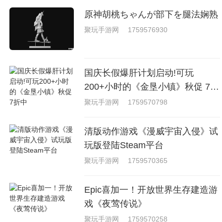
原神胡桃ちゃんが部下を腿法娴熟
聚玩手游网
1759576930
国庆长假爆肝计划启动!可玩
200+小时的《金垦小镇》秋促 7折
中
聚玩手游网
1759570798
清版动作游戏《漫威宇宙入侵》试
玩版登陆Steam平台
聚玩手游网
1759570365
Epic喜加一！开放世界生存建造游
戏《夜莺传说》
聚玩手游网
1759570258