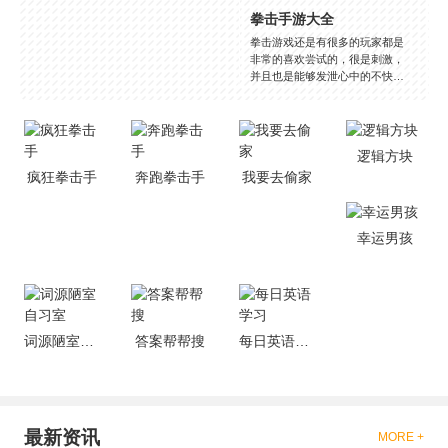
拳击手游大全
拳击游戏还是有很多的玩家都是
非常的喜欢尝试的，很是刺激，
并且也是能够发泄心中的不快
吧，现在市面上是有很多的类型
的拳击的游戏，这些游戏一般都
是一些格斗的游戏，其实是非常
的有趣，也是相当的刺激的，游
逻辑方块
戏中是有一些不同的场景都是能
疯狂拳击手
奔跑拳击手
我要去偷家
够去进行体验的，我们也是能够
去刺激的进行对战的，小编现在
就是收集了一些有意思的拳击游
戏，相信你们一定会喜欢的。
幸运男孩
词源陋室自习室
答案帮帮搜
每日英语学习
最新资讯
MORE +