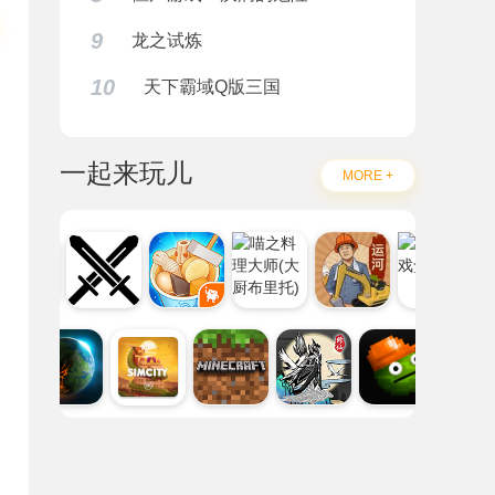
9
龙之试炼
10
天下霸域Q版三国
一起来玩儿
MORE +