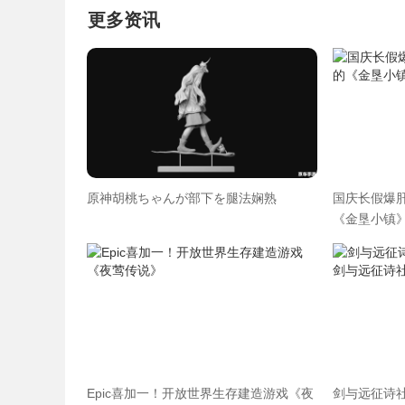
更多资讯
原神胡桃ちゃんが部下を腿法娴熟
国庆长假爆肝
《金垦小镇》
Epic喜加一！开放世界生存建造游戏《夜
剑与远征诗