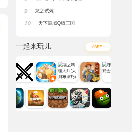
9
龙之试炼
10
天下霸域Q版三国
一起来玩儿
MORE +