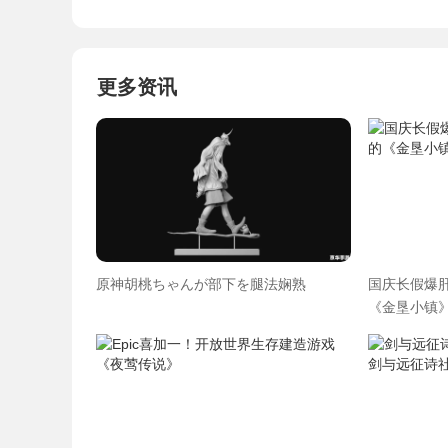
更多资讯
原神胡桃ちゃんが部下を腿法娴熟
国庆长假爆肝
《金垦小镇》