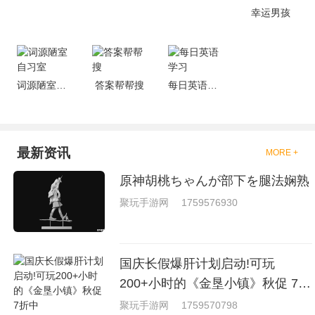
戏，相信你们一定会喜欢的。
幸运男孩
词源陋室自习室
答案帮帮搜
每日英语学习
最新资讯
MORE +
原神胡桃ちゃんが部下を腿法娴熟
聚玩手游网
1759576930
国庆长假爆肝计划启动!可玩
200+小时的《金垦小镇》秋促 7折
中
聚玩手游网
1759570798