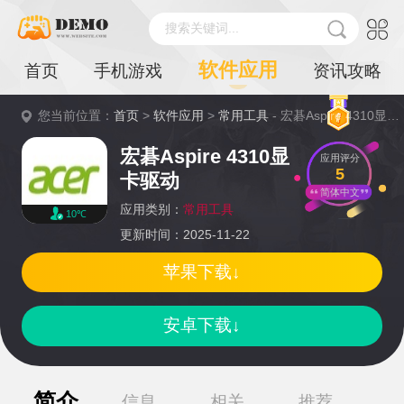
搜索关键词...
软件应用
首页
手机游戏
资讯攻略
您当前位置：
首页
>
软件应用
>
常用工具
- 宏碁Aspire 4310显卡驱动详情
宏碁Aspire 4310显
应用评分
5
卡驱动
简体中文
应用类别：
常用工具
10℃
更新时间：2025-11-22
苹果下载↓
安卓下载↓
简介
信息
相关
推荐