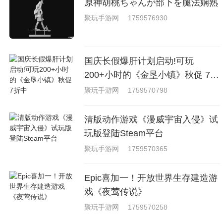
原神胡桃ちゃんが部下を腿法娴熟
聚玩手游网
1759576930
国庆长假爆肝计划启动!可玩
200+小时的《金垦小镇》秋促 7折
中
聚玩手游网
1759570798
清版动作游戏《漫威宇宙入侵》试
玩版登陆Steam平台
聚玩手游网
1759570365
Epic喜加一！开放世界生存建造游
戏《夜莺传说》
聚玩手游网
1759570258