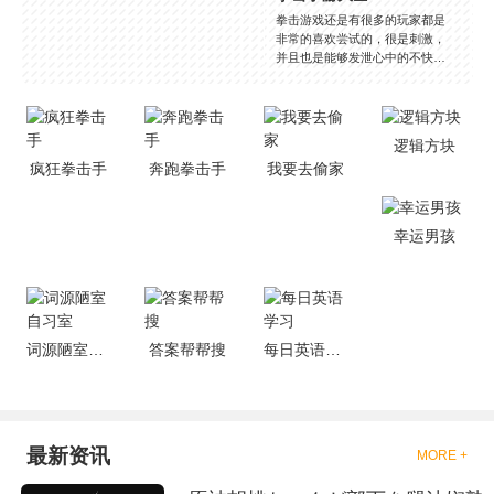
拳击游戏还是有很多的玩家都是
非常的喜欢尝试的，很是刺激，
并且也是能够发泄心中的不快
吧，现在市面上是有很多的类型
的拳击的游戏，这些游戏一般都
是一些格斗的游戏，其实是非常
的有趣，也是相当的刺激的，游
逻辑方块
戏中是有一些不同的场景都是能
疯狂拳击手
奔跑拳击手
我要去偷家
够去进行体验的，我们也是能够
去刺激的进行对战的，小编现在
就是收集了一些有意思的拳击游
戏，相信你们一定会喜欢的。
幸运男孩
词源陋室自习室
答案帮帮搜
每日英语学习
最新资讯
MORE +