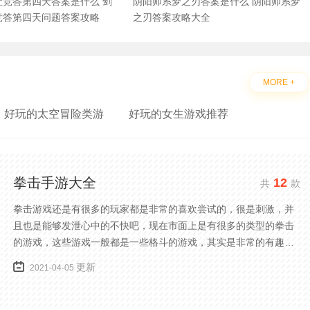
社竞答第四天答案是什么 剑
阴阳师系梦之刃答案是什么 阴阳师系梦
竞答第四天问题答案攻略
之刃答案攻略大全
MORE +
好玩的太空冒险类游
好玩的女生游戏推荐
拳击手游大全
12
共
款
拳击游戏还是有很多的玩家都是非常的喜欢尝试的，很是刺激，并
且也是能够发泄心中的不快吧，现在市面上是有很多的类型的拳击
的游戏，这些游戏一般都是一些格斗的游戏，其实是非常的有趣，
也是相当的刺激的，游戏中是有一些不同的场景都是能够去进行体
更新
2021-04-05
验的，我们也是能够去刺激的进行对战的，小编现在就是收集了一
些有意思的拳击游戏，相信你们一定会喜欢的。