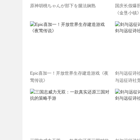
原神胡桃ちゃんが部下を腿法娴熟
国庆长假爆肝
《金垦小镇》
Epic喜加一！开放世界生存建造游戏《夜
剑与远征诗
莺传说》
与远征诗社