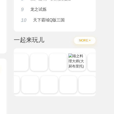
9
龙之试炼
10
天下霸域Q版三国
一起来玩儿
MORE +