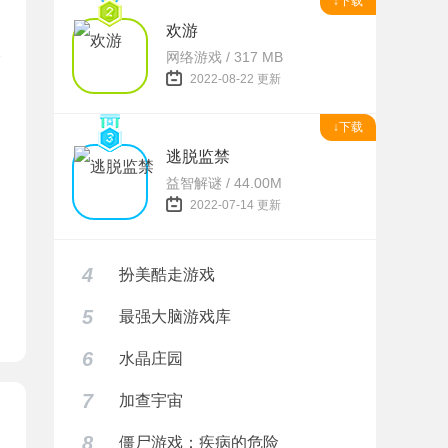
↓下载
欢游
网络游戏 / 317 MB
2022-08-22 更新
↓下载
逃脱监禁
益智解谜 / 44.00M
题
2022-07-14 更新
4
扮美酷走游戏
5
最强大脑游戏库
6
水晶庄园
7
加查宇宙
8
僵尸游戏：疾病的危险