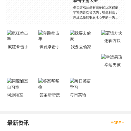
拳击手游大全
拳击游戏还是有很多的玩家都是
非常的喜欢尝试的，很是刺激，
并且也是能够发泄心中的不快
吧，现在市面上是有很多的类型
的拳击的游戏，这些游戏一般都
是一些格斗的游戏，其实是非常
的有趣，也是相当的刺激的，游
逻辑方块
戏中是有一些不同的场景都是能
疯狂拳击手
奔跑拳击手
我要去偷家
够去进行体验的，我们也是能够
去刺激的进行对战的，小编现在
就是收集了一些有意思的拳击游
戏，相信你们一定会喜欢的。
幸运男孩
词源陋室自习室
答案帮帮搜
每日英语学习
最新资讯
MORE +