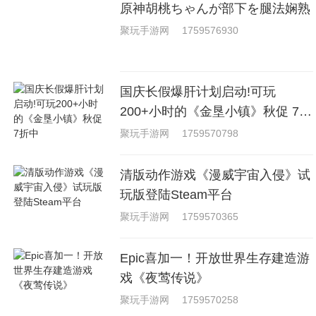
原神胡桃ちゃんが部下を腿法娴熟
聚玩手游网
1759576930
国庆长假爆肝计划启动!可玩
200+小时的《金垦小镇》秋促 7折
中
聚玩手游网
1759570798
清版动作游戏《漫威宇宙入侵》试
玩版登陆Steam平台
聚玩手游网
1759570365
Epic喜加一！开放世界生存建造游
戏《夜莺传说》
聚玩手游网
1759570258