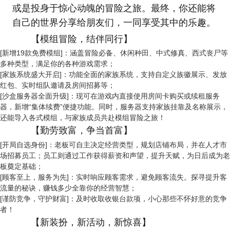
或是投身于惊心动魄的冒险之旅。最终，你还能将
自己的世界分享给朋友们，一同享受其中的乐趣。
【模组冒险，结伴同行】
[新增19款免费模组]：涵盖冒险必备、休闲种田、中式修真、西式丧尸等
多种类型，满足你的各种游戏需求；
[家族系统盛大开启]：功能全面的家族系统，支持自定义族徽展示、发放
红包、实时组队邀请及房间招募等；
[沙盒服务器全面升级]：现可在游戏内直接使用房间卡购买或续租服务
器，新增“集体续费”便捷功能。同时，服务器支持家族挂靠及名称展示，
还能导入各式模组，与家族成员共赴模组冒险之旅！
【勤劳致富，争当首富】
[开局自选身份]：老板可自主决定经营类型，规划店铺布局，并在人才市
场招募员工；员工则通过工作获得薪资和声望，提升天赋，为日后成为老
板奠定基础；
[顾客至上，服务为先]：实时响应顾客需求，避免顾客流失。探寻提升客
流量的秘诀，赚钱多少全靠你的经营智慧；
[谨防竞争，守护财富]：及时收取收银台款项，小心那些不怀好意的竞争
者！
【新装扮，新活动，新惊喜】