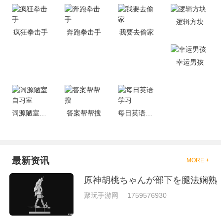
是一些格斗的游戏，其实是非常
的有趣，也是相当的刺激的，游
逻辑方块
戏中是有一些不同的场景都是能
疯狂拳击手
奔跑拳击手
我要去偷家
够去进行体验的，我们也是能够
去刺激的进行对战的，小编现在
就是收集了一些有意思的拳击游
戏，相信你们一定会喜欢的。
幸运男孩
词源陋室自习室
答案帮帮搜
每日英语学习
最新资讯
MORE +
原神胡桃ちゃんが部下を腿法娴熟
聚玩手游网
1759576930