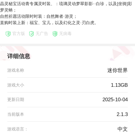
晶灵秘宝活动青专属灵时装、：琉璃灵动梦翠影影··白珍，以及[坐骑]彩
梦灵蚺；
自然祈愿活动限时时装：自然舞者·游灵；
直购时装上新：福宝、宝儿，以及幻化之灵·刃白虎。
官方版
无广告
无病毒
详细信息
迷你世界
游戏名称
1.13GB
游戏大小
2025-10-04
更新日期
2.1.3
当前版本
中文
游戏语言：