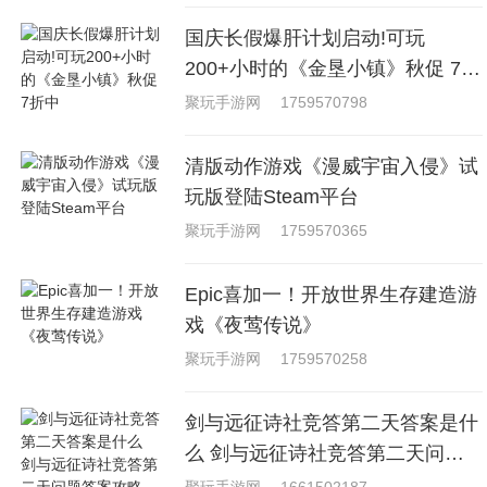
国庆长假爆肝计划启动!可玩
200+小时的《金垦小镇》秋促 7折
中
聚玩手游网
1759570798
清版动作游戏《漫威宇宙入侵》试
玩版登陆Steam平台
聚玩手游网
1759570365
Epic喜加一！开放世界生存建造游
戏《夜莺传说》
聚玩手游网
1759570258
剑与远征诗社竞答第二天答案是什
么 剑与远征诗社竞答第二天问题
答案攻略