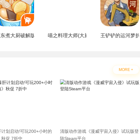
关东煮大厨破解版
喵之料理大师(大厨布里托)
王铲铲的运河梦
MORE +
计划启动!可玩200+小时的
清版动作游戏《漫威宇宙入侵》试玩版登
秋促 7折中
陆Steam平台