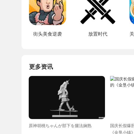
街头美食逆袭
放置时代
更多资讯
原神胡桃ちゃんが部下を腿法娴熟
国庆长假爆肝
《金垦小镇》