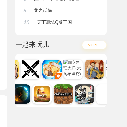
9
龙之试炼
10
天下霸域Q版三国
题
一起来玩儿
MORE +