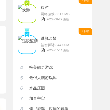
↓下载
欢游
网络游戏 / 317 MB
2022-08-22 更新
↓下载
逃脱监禁
益智解谜 / 44.00M
2022-07-14 更新
4
扮美酷走游戏
5
最强大脑游戏库
折相思
6
水晶庄园
7
加查宇宙
8
僵尸游戏：疾病的危险