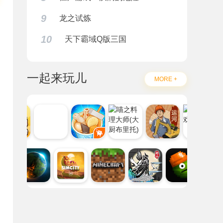
9
龙之试炼
10
天下霸域Q版三国
一起来玩儿
MORE +