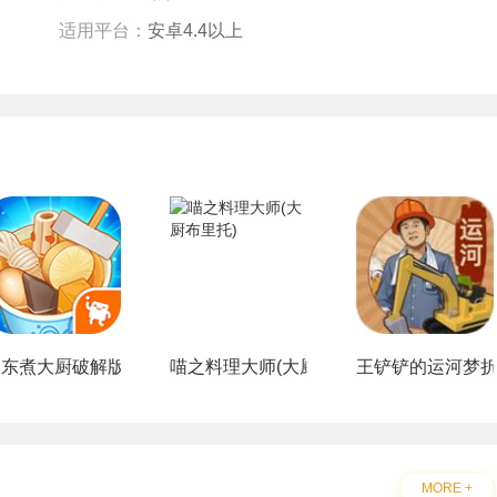
适用平台：
安卓4.4以上
关东煮大厨破解版
喵之料理大师(大厨布里托)
王铲铲的运河梦
MORE +