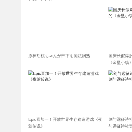
原神胡桃ちゃんが部下を腿法娴熟
国庆长假爆肝
《金垦小镇》
Epic喜加一！开放世界生存建造游戏《夜
剑与远征诗
莺传说》
与远征诗社