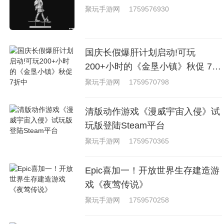
聚玩手游网
1759576930
国庆长假爆肝计划启动!可玩
200+小时的《金垦小镇》秋促 7折
中
聚玩手游网
1759570798
清版动作游戏《漫威宇宙入侵》试
玩版登陆Steam平台
聚玩手游网
1759570365
Epic喜加一！开放世界生存建造游
戏《夜莺传说》
聚玩手游网
1759570258