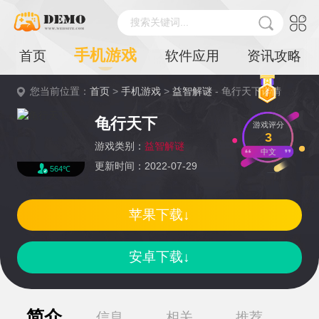
搜索关键词...
手机游戏
首页
软件应用
资讯攻略
您当前位置：
首页
>
手机游戏
>
益智解谜
- 龟行天下详情
龟行天下
游戏评分
3
游戏类别：
益智解谜
中文
更新时间：2022-07-29
564℃
苹果下载↓
安卓下载↓
简介
信息
相关
推荐