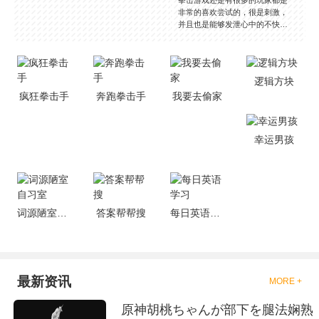
非常的喜欢尝试的，很是刺激，
并且也是能够发泄心中的不快
吧，现在市面上是有很多的类型
的拳击的游戏，这些游戏一般都
是一些格斗的游戏，其实是非常
的有趣，也是相当的刺激的，游
逻辑方块
戏中是有一些不同的场景都是能
疯狂拳击手
奔跑拳击手
我要去偷家
够去进行体验的，我们也是能够
去刺激的进行对战的，小编现在
就是收集了一些有意思的拳击游
戏，相信你们一定会喜欢的。
幸运男孩
词源陋室自习室
答案帮帮搜
每日英语学习
最新资讯
MORE +
原神胡桃ちゃんが部下を腿法娴熟