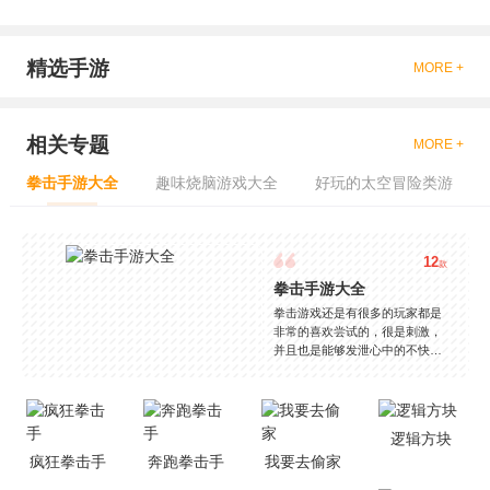
精选手游
MORE +
相关专题
MORE +
拳击手游大全
趣味烧脑游戏大全
好玩的太空冒险类游
12
款
拳击手游大全
拳击游戏还是有很多的玩家都是
非常的喜欢尝试的，很是刺激，
并且也是能够发泄心中的不快
吧，现在市面上是有很多的类型
的拳击的游戏，这些游戏一般都
是一些格斗的游戏，其实是非常
的有趣，也是相当的刺激的，游
逻辑方块
戏中是有一些不同的场景都是能
疯狂拳击手
奔跑拳击手
我要去偷家
够去进行体验的，我们也是能够
去刺激的进行对战的，小编现在