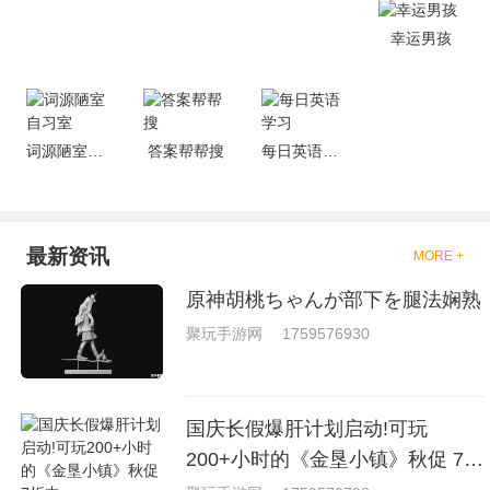
就是收集了一些有意思的拳击游
戏，相信你们一定会喜欢的。
幸运男孩
词源陋室自习室
答案帮帮搜
每日英语学习
最新资讯
MORE +
原神胡桃ちゃんが部下を腿法娴熟
聚玩手游网
1759576930
国庆长假爆肝计划启动!可玩
200+小时的《金垦小镇》秋促 7折
中