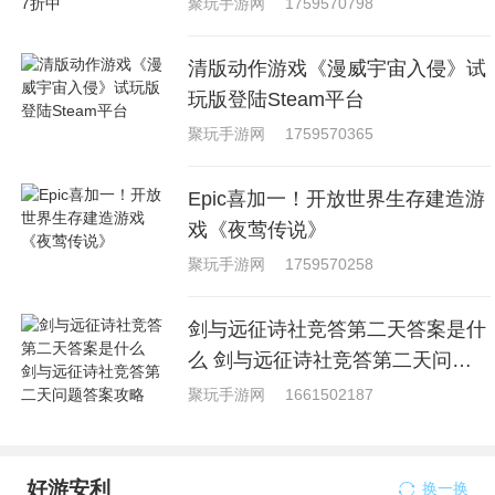
聚玩手游网
1759570798
清版动作游戏《漫威宇宙入侵》试
玩版登陆Steam平台
聚玩手游网
1759570365
Epic喜加一！开放世界生存建造游
戏《夜莺传说》
聚玩手游网
1759570258
剑与远征诗社竞答第二天答案是什
么 剑与远征诗社竞答第二天问题
答案攻略
聚玩手游网
1661502187
好游安利
换一换