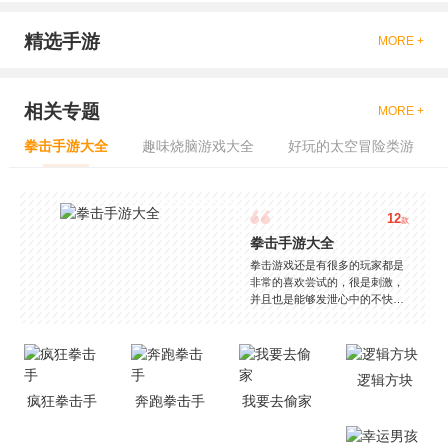
精选手游
MORE +
相关专题
MORE +
拳击手游大全
趣味烧脑游戏大全
好玩的太空冒险类游
12
款
拳击手游大全
拳击游戏还是有很多的玩家都是
非常的喜欢尝试的，很是刺激，
并且也是能够发泄心中的不快
吧，现在市面上是有很多的类型
的拳击的游戏，这些游戏一般都
是一些格斗的游戏，其实是非常
的有趣，也是相当的刺激的，游
逻辑方块
戏中是有一些不同的场景都是能
疯狂拳击手
奔跑拳击手
我要去偷家
够去进行体验的，我们也是能够
去刺激的进行对战的，小编现在
就是收集了一些有意思的拳击游