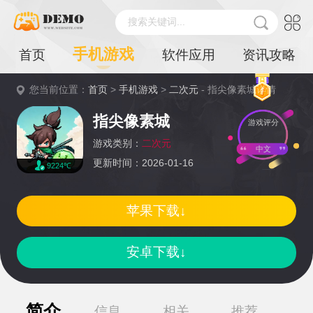
搜索关键词...
手机游戏
首页
软件应用
资讯攻略
您当前位置：
首页
>
手机游戏
>
二次元
- 指尖像素城详情
指尖像素城
游戏评分
游戏类别：
二次元
中文
更新时间：2026-01-16
9224℃
苹果下载↓
安卓下载↓
简介
信息
相关
推荐