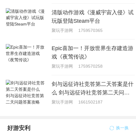
清版动作游戏《漫威宇宙入侵》试
玩版登陆Steam平台
聚玩手游网
1759570365
Epic喜加一！开放世界生存建造游
戏《夜莺传说》
聚玩手游网
1759570258
剑与远征诗社竞答第二天答案是什
么 剑与远征诗社竞答第二天问题
答案攻略
聚玩手游网
1661502187
好游安利
换一换