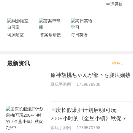
戏，相信你们一定会喜欢的。
幸运男孩
词源陋室自习室
答案帮帮搜
每日英语学习
最新资讯
MORE +
原神胡桃ちゃんが部下を腿法娴熟
聚玩手游网
1759576930
国庆长假爆肝计划启动!可玩
200+小时的《金垦小镇》秋促 7折
中
聚玩手游网
1759570798