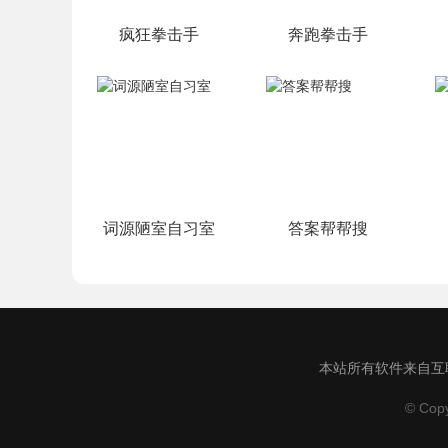
疯狂拳击手
奔跑拳击手
词源陋室自习室
答案帮帮搜
本站所有软件来自互联
© Cop