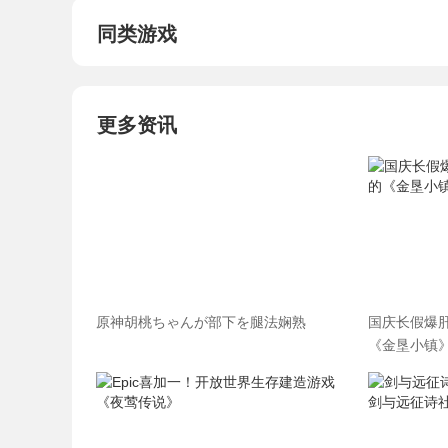
同类游戏
更多资讯
原神胡桃ちゃんが部下を腿法娴熟
国庆长假爆肝
《金垦小镇》