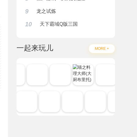
9
龙之试炼
10
天下霸域Q版三国
一起来玩儿
MORE +