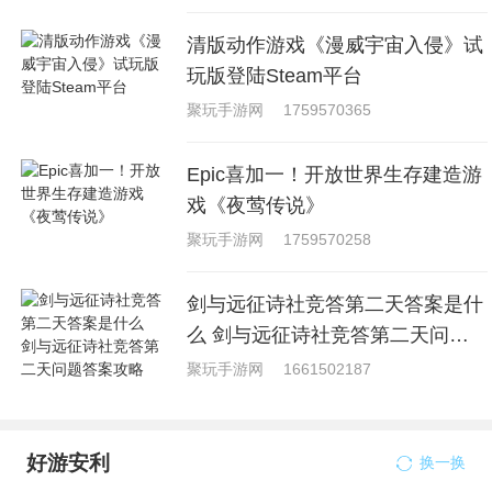
清版动作游戏《漫威宇宙入侵》试
玩版登陆Steam平台
聚玩手游网
1759570365
Epic喜加一！开放世界生存建造游
戏《夜莺传说》
聚玩手游网
1759570258
剑与远征诗社竞答第二天答案是什
么 剑与远征诗社竞答第二天问题
答案攻略
聚玩手游网
1661502187
好游安利
换一换