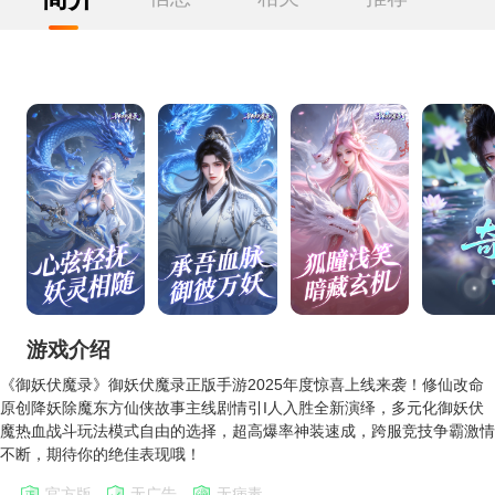
游戏介绍
《御妖伏魔录》御妖伏魔录正版手游2025年度惊喜上线来袭！修仙改命
原创降妖除魔东方仙侠故事主线剧情引I人入胜全新演绎，多元化御妖伏
魔热血战斗玩法模式自由的选择，超高爆率神装速成，跨服竞技争霸激情
不断，期待你的绝佳表现哦！‌
官方版
无广告
无病毒