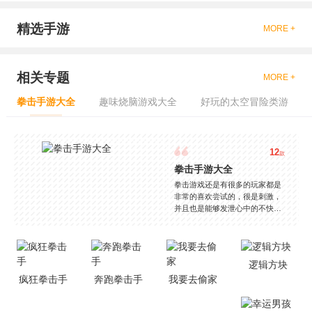
精选手游
MORE +
相关专题
MORE +
拳击手游大全
趣味烧脑游戏大全
好玩的太空冒险类游
12
款
拳击手游大全
拳击游戏还是有很多的玩家都是
非常的喜欢尝试的，很是刺激，
并且也是能够发泄心中的不快
吧，现在市面上是有很多的类型
的拳击的游戏，这些游戏一般都
是一些格斗的游戏，其实是非常
的有趣，也是相当的刺激的，游
逻辑方块
戏中是有一些不同的场景都是能
疯狂拳击手
奔跑拳击手
我要去偷家
够去进行体验的，我们也是能够
去刺激的进行对战的，小编现在
就是收集了一些有意思的拳击游