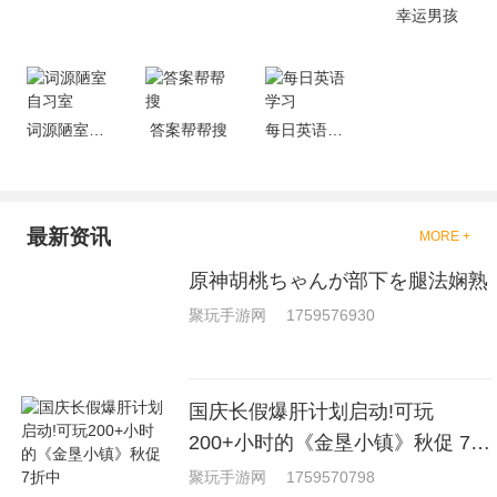
戏，相信你们一定会喜欢的。
幸运男孩
词源陋室自习室
答案帮帮搜
每日英语学习
最新资讯
MORE +
原神胡桃ちゃんが部下を腿法娴熟
聚玩手游网
1759576930
国庆长假爆肝计划启动!可玩
200+小时的《金垦小镇》秋促 7折
中
聚玩手游网
1759570798