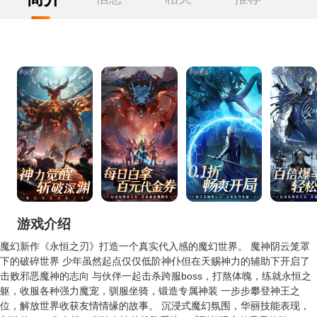
游戏介绍
魔幻新作《永恒之刃》打造一个真实代入感的魔幻世界。 魔神阴云笼罩
下的破碎世界 少年虽然起点仅仅低阶神仆但在天赐神力的辅助下开启了
击败邪恶魔神的志向 与伙伴一起击杀跨服boss，打熬体魄，练就永恒之
躯，收服各种强力魔宠，驯服坐骑，锻造专属神装 一步步攀登神王之
位，解放世界收获友情情缘的故事。 沉浸式魔幻氛围，华丽技能表现，