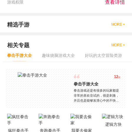
查看详情
游戏权限
精选手游
MORE +
相关专题
MORE +
拳击手游大全
趣味烧脑游戏大全
好玩的太空冒险类游
12
款
拳击手游大全
拳击游戏还是有很多的玩家都是
非常的喜欢尝试的，很是刺激，
并且也是能够发泄心中的不快
吧，现在市面上是有很多的类型
的拳击的游戏，这些游戏一般都
是一些格斗的游戏，其实是非常
的有趣，也是相当的刺激的，游
逻辑方块
戏中是有一些不同的场景都是能
疯狂拳击手
奔跑拳击手
我要去偷家
够去进行体验的，我们也是能够