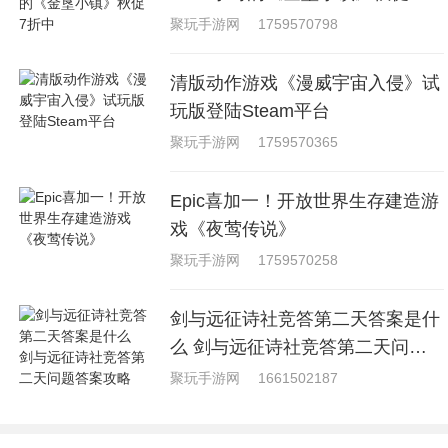
中
聚玩手游网
1759570798
清版动作游戏《漫威宇宙入侵》试
玩版登陆Steam平台
聚玩手游网
1759570365
Epic喜加一！开放世界生存建造游
戏《夜莺传说》
聚玩手游网
1759570258
剑与远征诗社竞答第二天答案是什
么 剑与远征诗社竞答第二天问题
答案攻略
聚玩手游网
1661502187