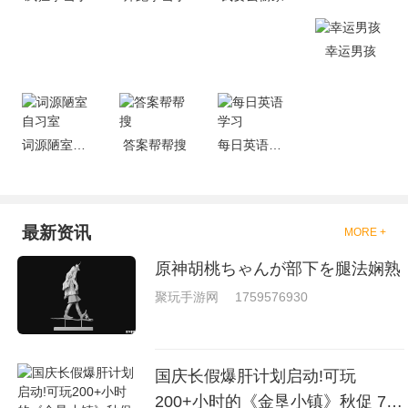
去刺激的进行对战的，小编现在
就是收集了一些有意思的拳击游
戏，相信你们一定会喜欢的。
幸运男孩
词源陋室自习室
答案帮帮搜
每日英语学习
最新资讯
MORE +
原神胡桃ちゃんが部下を腿法娴熟
聚玩手游网
1759576930
国庆长假爆肝计划启动!可玩
200+小时的《金垦小镇》秋促 7折