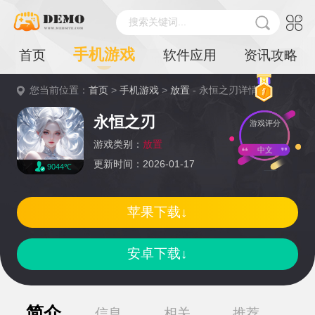
搜索关键词...
手机游戏
首页
软件应用
资讯攻略
您当前位置：
首页
>
手机游戏
>
放置
- 永恒之刃详情
永恒之刃
游戏评分
游戏类别：
放置
中文
更新时间：2026-01-17
9044℃
苹果下载↓
安卓下载↓
简介
信息
相关
推荐