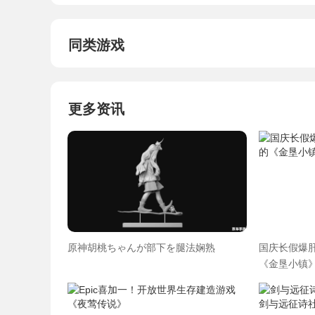
同类游戏
更多资讯
原神胡桃ちゃんが部下を腿法娴熟
国庆长假爆肝
《金垦小镇》