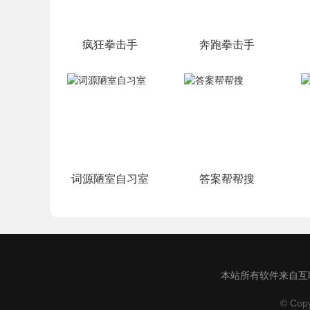
疯狂拳击手
奔跑拳击手
词源陋室自习室
答案帮帮搜
本站所有软件来自互联
© Cop