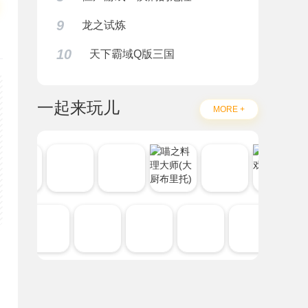
9
龙之试炼
10
天下霸域Q版三国
一起来玩儿
MORE +