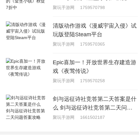
中
聚玩手游网
1759570798
清版动作游戏《漫威宇宙入侵》试
玩版登陆Steam平台
聚玩手游网
1759570365
Epic喜加一！开放世界生存建造游
戏《夜莺传说》
聚玩手游网
1759570258
剑与远征诗社竞答第二天答案是什
么 剑与远征诗社竞答第二天问题
答案攻略
聚玩手游网
1661502187