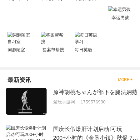
去刺激的进行对战的，小编现在
就是收集了一些有意思的拳击游
戏，相信你们一定会喜欢的。
幸运男孩
词源陋室自习室
答案帮帮搜
每日英语学习
最新资讯
MORE +
原神胡桃ちゃんが部下を腿法娴熟
聚玩手游网
1759576930
国庆长假爆肝计划启动!可玩
200+小时的《金垦小镇》秋促 7折