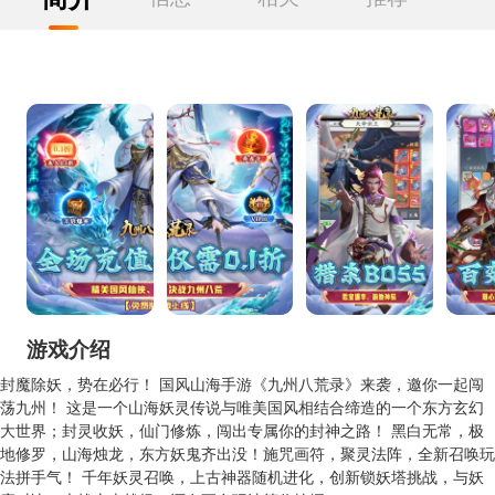
游戏介绍
封魔除妖，势在必行！ 国风山海手游《九州八荒录》来袭，邀你一起闯
荡九州！ 这是一个山海妖灵传说与唯美国风相结合缔造的一个东方玄幻
大世界；封灵收妖，仙门修炼，闯出专属你的封神之路！ 黑白无常，极
地修罗，山海烛龙，东方妖鬼齐出没！施咒画符，聚灵法阵，全新召唤玩
法拼手气！ 千年妖灵召唤，上古神器随机进化，创新锁妖塔挑战，与妖