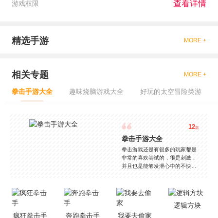
查看详情
游戏权限
精选手游
MORE +
相关专题
MORE +
拳击手游大全
趣味烧脑游戏大全
好玩的太空冒险类游
12
款
拳击手游大全
拳击游戏还是有很多的玩家都是
非常的喜欢尝试的，很是刺激，
并且也是能够发泄心中的不快
吧，现在市面上是有很多的类型
的拳击的游戏，这些游戏一般都
是一些格斗的游戏，其实是非常
的有趣，也是相当的刺激的，游
逻辑方块
戏中是有一些不同的场景都是能
疯狂拳击手
奔跑拳击手
我要去偷家
够去进行体验的，我们也是能够