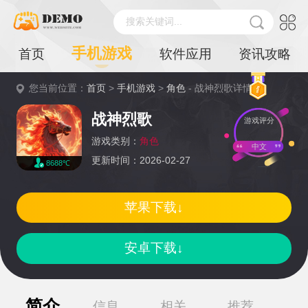
搜索关键词...
手机游戏
首页
软件应用
资讯攻略
您当前位置：
首页
>
手机游戏
>
角色
- 战神烈歌详情
战神烈歌
游戏评分
游戏类别：
角色
中文
更新时间：2026-02-27
8688℃
苹果下载↓
安卓下载↓
简介
信息
相关
推荐