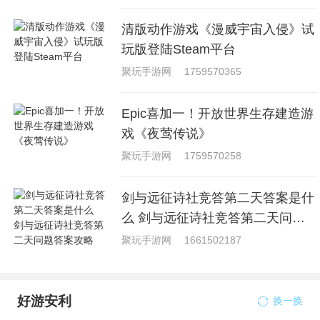
清版动作游戏《漫威宇宙入侵》试
玩版登陆Steam平台
聚玩手游网
1759570365
Epic喜加一！开放世界生存建造游
戏《夜莺传说》
聚玩手游网
1759570258
剑与远征诗社竞答第二天答案是什
么 剑与远征诗社竞答第二天问题
答案攻略
聚玩手游网
1661502187
好游安利
换一换