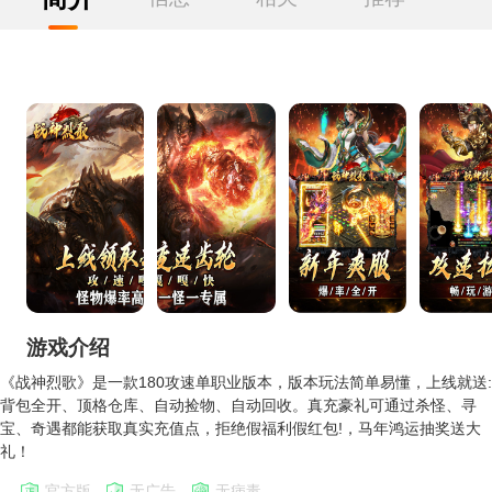
游戏介绍
《战神烈歌》是一款180攻速单职业版本，版本玩法简单易懂，上线就送:
背包全开、顶格仓库、自动捡物、自动回收。真充豪礼可通过杀怪、寻
宝、奇遇都能获取真实充值点，拒绝假福利假红包!，马年鸿运抽奖送大
礼！
官方版
无广告
无病毒