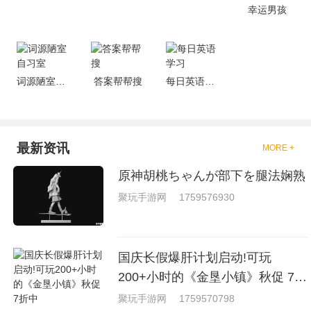
戏，相信你们一定会喜欢的。
幸运男孩
词源陋室自习室
答案帮帮搜
每日英语学习
最新资讯
MORE +
原神胡桃ちゃんが部下を腿法娴熟
聚玩手游网
1759576930
国庆长假爆肝计划启动!可玩
200+小时的《金垦小镇》秋促 7折
中
聚玩手游网
1759570798