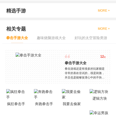
精选手游
MORE +
相关专题
MORE +
拳击手游大全
趣味烧脑游戏大全
好玩的太空冒险类游
12
款
拳击手游大全
拳击游戏还是有很多的玩家都是
非常的喜欢尝试的，很是刺激，
并且也是能够发泄心中的不快
吧，现在市面上是有很多的类型
的拳击的游戏，这些游戏一般都
是一些格斗的游戏，其实是非常
的有趣，也是相当的刺激的，游
逻辑方块
戏中是有一些不同的场景都是能
疯狂拳击手
奔跑拳击手
我要去偷家
够去进行体验的，我们也是能够
去刺激的进行对战的，小编现在
就是收集了一些有意思的拳击游