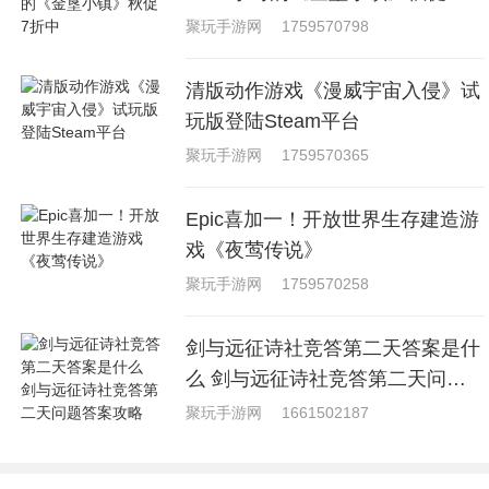
中
聚玩手游网
1759570798
清版动作游戏《漫威宇宙入侵》试
玩版登陆Steam平台
聚玩手游网
1759570365
Epic喜加一！开放世界生存建造游
戏《夜莺传说》
聚玩手游网
1759570258
剑与远征诗社竞答第二天答案是什
么 剑与远征诗社竞答第二天问题
答案攻略
聚玩手游网
1661502187