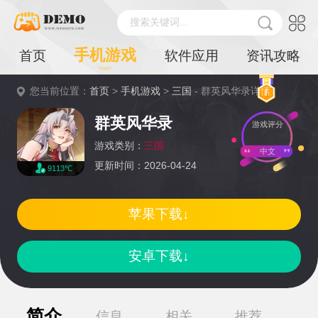
搜索关键词...
手机游戏
首页
软件应用
资讯攻略
您当前位置：
首页
>
手机游戏
>
三国
- 群英风华录详情
群英风华录
游戏评分
游戏类别：
三国
中文
更新时间：2026-04-24
9113℃
苹果下载↓
安卓下载↓
简介
信息
相关
推荐