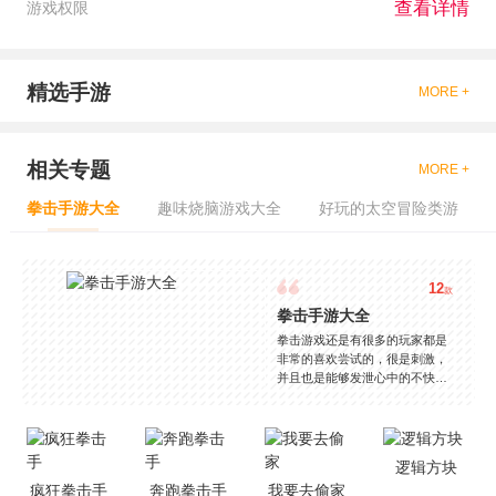
查看详情
游戏权限
精选手游
MORE +
相关专题
MORE +
拳击手游大全
趣味烧脑游戏大全
好玩的太空冒险类游
12
款
拳击手游大全
拳击游戏还是有很多的玩家都是
非常的喜欢尝试的，很是刺激，
并且也是能够发泄心中的不快
吧，现在市面上是有很多的类型
的拳击的游戏，这些游戏一般都
是一些格斗的游戏，其实是非常
的有趣，也是相当的刺激的，游
逻辑方块
戏中是有一些不同的场景都是能
疯狂拳击手
奔跑拳击手
我要去偷家
够去进行体验的，我们也是能够