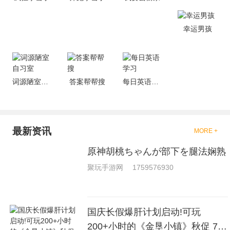
去刺激的进行对战的，小编现在
就是收集了一些有意思的拳击游
戏，相信你们一定会喜欢的。
幸运男孩
词源陋室自习室
答案帮帮搜
每日英语学习
最新资讯
MORE +
原神胡桃ちゃんが部下を腿法娴熟
聚玩手游网
1759576930
国庆长假爆肝计划启动!可玩
200+小时的《金垦小镇》秋促 7折