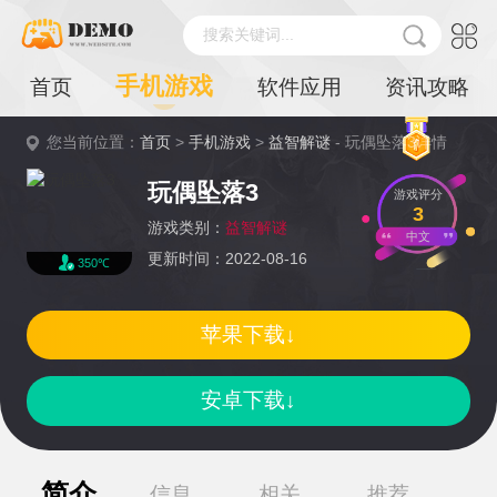
搜索关键词...
手机游戏
首页
软件应用
资讯攻略
您当前位置：
首页
>
手机游戏
>
益智解谜
- 玩偶坠落3详情
玩偶坠落3
游戏评分
3
游戏类别：
益智解谜
中文
更新时间：2022-08-16
350℃
苹果下载↓
安卓下载↓
简介
信息
相关
推荐