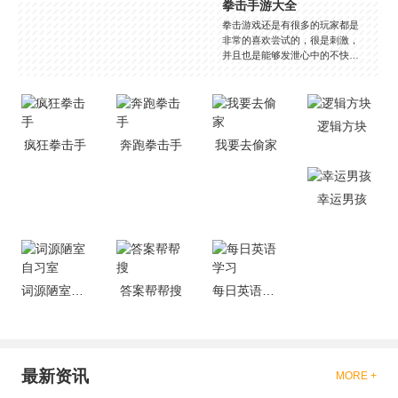
拳击手游大全
拳击游戏还是有很多的玩家都是
非常的喜欢尝试的，很是刺激，
并且也是能够发泄心中的不快
吧，现在市面上是有很多的类型
的拳击的游戏，这些游戏一般都
是一些格斗的游戏，其实是非常
的有趣，也是相当的刺激的，游
逻辑方块
戏中是有一些不同的场景都是能
疯狂拳击手
奔跑拳击手
我要去偷家
够去进行体验的，我们也是能够
去刺激的进行对战的，小编现在
就是收集了一些有意思的拳击游
戏，相信你们一定会喜欢的。
幸运男孩
词源陋室自习室
答案帮帮搜
每日英语学习
最新资讯
MORE +