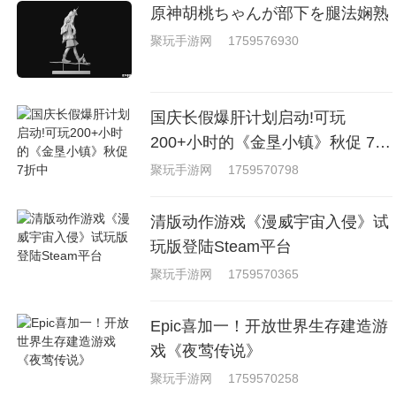
原神胡桃ちゃんが部下を腿法娴熟
聚玩手游网
1759576930
国庆长假爆肝计划启动!可玩
200+小时的《金垦小镇》秋促 7折
中
聚玩手游网
1759570798
清版动作游戏《漫威宇宙入侵》试
玩版登陆Steam平台
聚玩手游网
1759570365
Epic喜加一！开放世界生存建造游
戏《夜莺传说》
聚玩手游网
1759570258