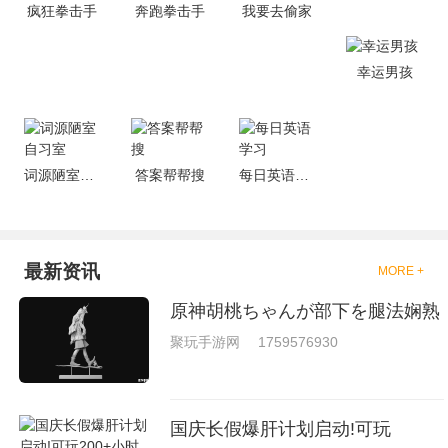
疯狂拳击手
奔跑拳击手
我要去偷家
够去进行体验的，我们也是能够
去刺激的进行对战的，小编现在
就是收集了一些有意思的拳击游
戏，相信你们一定会喜欢的。
幸运男孩
词源陋室自习室
答案帮帮搜
每日英语学习
最新资讯
MORE +
原神胡桃ちゃんが部下を腿法娴熟
聚玩手游网
1759576930
国庆长假爆肝计划启动!可玩