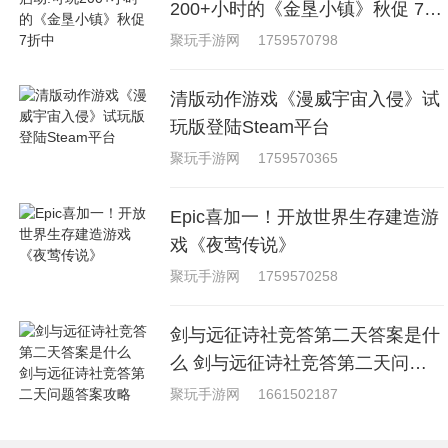
200+小时的《金垦小镇》秋促 7折
中
聚玩手游网
1759570798
清版动作游戏《漫威宇宙入侵》试
玩版登陆Steam平台
聚玩手游网
1759570365
Epic喜加一！开放世界生存建造游
戏《夜莺传说》
聚玩手游网
1759570258
剑与远征诗社竞答第二天答案是什
么 剑与远征诗社竞答第二天问题
答案攻略
聚玩手游网
1661502187