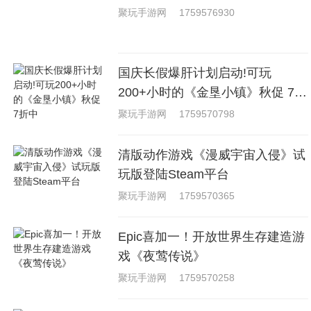
聚玩手游网
1759576930
国庆长假爆肝计划启动!可玩
200+小时的《金垦小镇》秋促 7折
中
聚玩手游网
1759570798
清版动作游戏《漫威宇宙入侵》试
玩版登陆Steam平台
聚玩手游网
1759570365
Epic喜加一！开放世界生存建造游
戏《夜莺传说》
聚玩手游网
1759570258