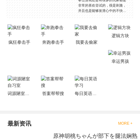
非常的喜欢尝试的，很是刺激，
并且也是能够发泄心中的不快
吧，现在市面上是有很多的类型
的拳击的游戏，这些游戏一般都
是一些格斗的游戏，其实是非常
的有趣，也是相当的刺激的，游
逻辑方块
戏中是有一些不同的场景都是能
疯狂拳击手
奔跑拳击手
我要去偷家
够去进行体验的，我们也是能够
去刺激的进行对战的，小编现在
就是收集了一些有意思的拳击游
戏，相信你们一定会喜欢的。
幸运男孩
词源陋室自习室
答案帮帮搜
每日英语学习
最新资讯
MORE +
原神胡桃ちゃんが部下を腿法娴熟