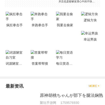
并且也是能够发泄心中的不快
吧，现在市面上是有很多的类型
的拳击的游戏，这些游戏一般都
是一些格斗的游戏，其实是非常
的有趣，也是相当的刺激的，游
逻辑方块
戏中是有一些不同的场景都是能
疯狂拳击手
奔跑拳击手
我要去偷家
够去进行体验的，我们也是能够
去刺激的进行对战的，小编现在
就是收集了一些有意思的拳击游
戏，相信你们一定会喜欢的。
幸运男孩
词源陋室自习室
答案帮帮搜
每日英语学习
最新资讯
MORE +
原神胡桃ちゃんが部下を腿法娴熟
聚玩手游网
1759576930