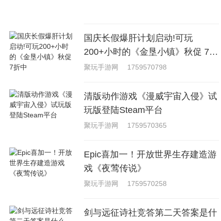
国庆长假爆肝计划启动!可玩
200+小时的《金垦小镇》秋促 7折
中
聚玩手游网
1759570798
清版动作游戏《漫威宇宙入侵》试
玩版登陆Steam平台
聚玩手游网
1759570365
Epic喜加一！开放世界生存建造游
戏《夜莺传说》
聚玩手游网
1759570258
剑与远征诗社竞答第二天答案是什